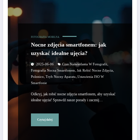
FOTOGRAFIA MOBILNA
Nocne zdjęcia smartfonem: jak
uzyskać idealne ujęcia?
,
2025-06-06
Czas Naświetlania W Fotografii
,
,
Fotografia Nocna Smartfonem
Jak Robić Nocne Zdjęcia
,
,
Polonico
Tryb Nocny Aparatu
Ustawienia ISO W
Smartfonie
Odkryj, jak robić nocne zdjęcia smartfonem, aby uzyskać
idealne ujęcia! Sprawdź nasze porady i zacznij…
Czytaj dalej