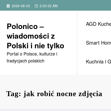
Przejdź
2026-08-03
2:20:32 AM
do
treści
AGD Kuch
Polonico –
wiadomości z
Smart Ho
Polski i nie tylko
Portal o Polsce, kulturze i
tradycjach polskich
Kuchnia i 
Tag: jak robić nocne zdjęcia