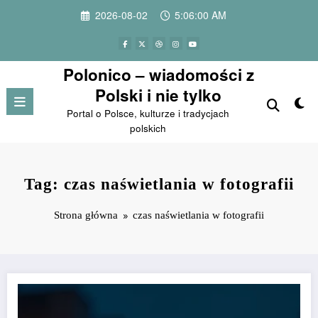
Przejdź
2026-08-02
5:06:00 AM
do
treści
Polonico – wiadomości z
Polski i nie tylko
Portal o Polsce, kulturze i tradycjach
polskich
Tag: czas naświetlania w fotografii
Strona główna
czas naświetlania w fotografii