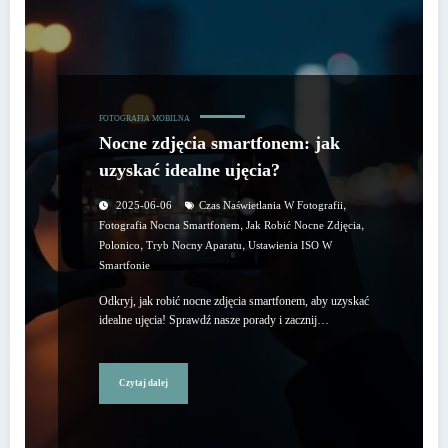
FOTOGRAFIA MOBILNA
Nocne zdjęcia smartfonem: jak
uzyskać idealne ujęcia?
,
2025-06-06
Czas Naświetlania W Fotografii
,
,
Fotografia Nocna Smartfonem
Jak Robić Nocne Zdjęcia
,
,
Polonico
Tryb Nocny Aparatu
Ustawienia ISO W
Smartfonie
Odkryj, jak robić nocne zdjęcia smartfonem, aby uzyskać
idealne ujęcia! Sprawdź nasze porady i zacznij…
Czytaj dalej