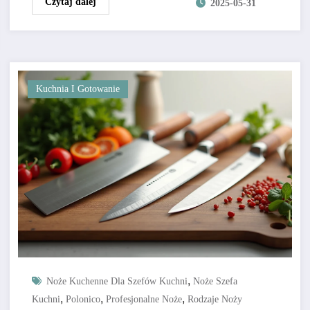
Czytaj dalej
2025-05-31
Kuchnia I Gotowanie
,
Noże Kuchenne Dla Szefów Kuchni
Noże Szefa
,
,
,
Kuchni
Polonico
Profesjonalne Noże
Rodzaje Noży