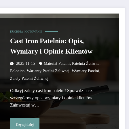
KUCHNIA I GOTOWANIE
Cast Iron Patelnia: Opis,
Wymiary i Opinie Klientów
,
,
2025-11-15
Materiał Patelni
Patelnia Żeliwna
,
,
,
Polonico
Warianty Patelni Żeliwnej
Wymiary Patelni
Zalety Patelni Żeliwnej
Odkryj zalety cast iron patelni! Sprawdź nasz
szczegółowy opis, wymiary i opinie klientów.
Zainwestuj w…
Czytaj dalej