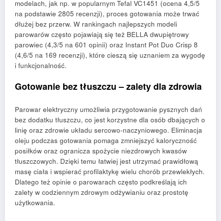
modelach, jak np. w popularnym Tefal VC1451 (ocena 4,5/5
na podstawie 2805 recenzji), proces gotowania może trwać
dłużej bez przerw. W rankingach najlepszych modeli
parowarów często pojawiają się też BELLA dwupiętrowy
parowiec (4,3/5 na 601 opinii) oraz Instant Pot Duo Crisp 8
(4,6/5 na 169 recenzji), które cieszą się uznaniem za wygodę
i funkcjonalność.
Gotowanie bez tłuszczu – zalety dla zdrowia
Parowar elektryczny umożliwia przygotowanie pysznych dań
bez dodatku tłuszczu, co jest korzystne dla osób dbających o
linię oraz zdrowie układu sercowo-naczyniowego. Eliminacja
oleju podczas gotowania pomaga zmniejszyć kaloryczność
posiłków oraz ogranicza spożycie niezdrowych kwasów
tłuszczowych. Dzięki temu łatwiej jest utrzymać prawidłową
masę ciała i wspierać profilaktykę wielu chorób przewlekłych.
Dlatego też opinie o parowarach często podkreślają ich
zalety w codziennym zdrowym odżywianiu oraz prostotę
użytkowania.