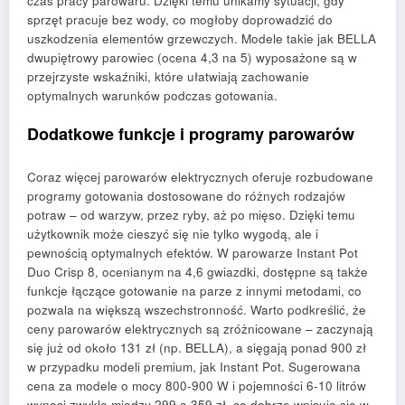
czas pracy parowaru. Dzięki temu unikamy sytuacji, gdy
sprzęt pracuje bez wody, co mogłoby doprowadzić do
uszkodzenia elementów grzewczych. Modele takie jak BELLA
dwupiętrowy parowiec (ocena 4,3 na 5) wyposażone są w
przejrzyste wskaźniki, które ułatwiają zachowanie
optymalnych warunków podczas gotowania.
Dodatkowe funkcje i programy parowarów
Coraz więcej parowarów elektrycznych oferuje rozbudowane
programy gotowania dostosowane do różnych rodzajów
potraw – od warzyw, przez ryby, aż po mięso. Dzięki temu
użytkownik może cieszyć się nie tylko wygodą, ale i
pewnością optymalnych efektów. W parowarze Instant Pot
Duo Crisp 8, ocenianym na 4,6 gwiazdki, dostępne są także
funkcje łączące gotowanie na parze z innymi metodami, co
pozwala na większą wszechstronność. Warto podkreślić, że
ceny parowarów elektrycznych są zróżnicowane – zaczynają
się już od około 131 zł (np. BELLA), a sięgają ponad 900 zł
w przypadku modeli premium, jak Instant Pot. Sugerowana
cena za modele o mocy 800-900 W i pojemności 6-10 litrów
wynosi zwykle między 299 a 359 zł, co dobrze wpisuje się w