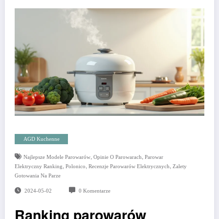
AGD Kuchenne
,
,
Najlepsze Modele Parowarów
Opinie O Parowarach
Parowar
,
,
,
Elektryczny Ranking
Polonico
Recenzje Parowarów Elektrycznych
Zalety
Gotowania Na Parze
2024-05-02
0 Komentarze
Ranking parowarów