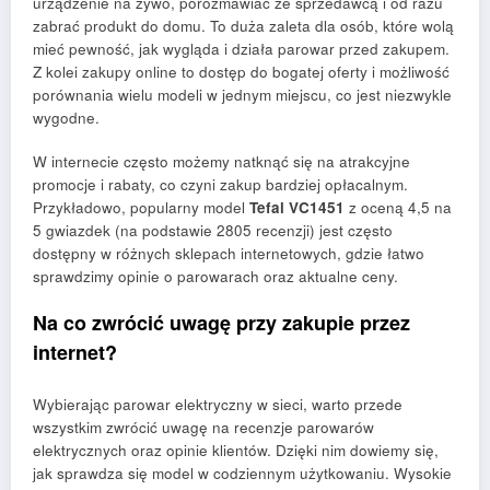
urządzenie na żywo, porozmawiać ze sprzedawcą i od razu
zabrać produkt do domu. To duża zaleta dla osób, które wolą
mieć pewność, jak wygląda i działa parowar przed zakupem.
Z kolei zakupy online to dostęp do bogatej oferty i możliwość
porównania wielu modeli w jednym miejscu, co jest niezwykle
wygodne.
W internecie często możemy natknąć się na atrakcyjne
promocje i rabaty, co czyni zakup bardziej opłacalnym.
Przykładowo, popularny model
Tefal VC1451
z oceną 4,5 na
5 gwiazdek (na podstawie 2805 recenzji) jest często
dostępny w różnych sklepach internetowych, gdzie łatwo
sprawdzimy opinie o parowarach oraz aktualne ceny.
Na co zwrócić uwagę przy zakupie przez
internet?
Wybierając parowar elektryczny w sieci, warto przede
wszystkim zwrócić uwagę na recenzje parowarów
elektrycznych oraz opinie klientów. Dzięki nim dowiemy się,
jak sprawdza się model w codziennym użytkowaniu. Wysokie