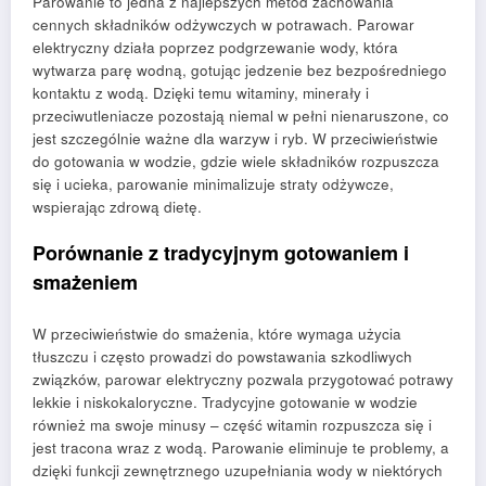
Parowanie to jedna z najlepszych metod zachowania
cennych składników odżywczych w potrawach. Parowar
elektryczny działa poprzez podgrzewanie wody, która
wytwarza parę wodną, gotując jedzenie bez bezpośredniego
kontaktu z wodą. Dzięki temu witaminy, minerały i
przeciwutleniacze pozostają niemal w pełni nienaruszone, co
jest szczególnie ważne dla warzyw i ryb. W przeciwieństwie
do gotowania w wodzie, gdzie wiele składników rozpuszcza
się i ucieka, parowanie minimalizuje straty odżywcze,
wspierając zdrową dietę.
Porównanie z tradycyjnym gotowaniem i
smażeniem
W przeciwieństwie do smażenia, które wymaga użycia
tłuszczu i często prowadzi do powstawania szkodliwych
związków, parowar elektryczny pozwala przygotować potrawy
lekkie i niskokaloryczne. Tradycyjne gotowanie w wodzie
również ma swoje minusy – część witamin rozpuszcza się i
jest tracona wraz z wodą. Parowanie eliminuje te problemy, a
dzięki funkcji zewnętrznego uzupełniania wody w niektórych