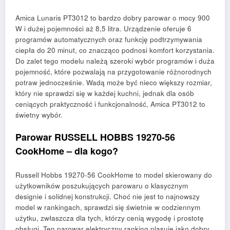
Amica Lunaris PT3012 to bardzo dobry parowar o mocy 900
W i dużej pojemności aż 8,5 litra. Urządzenie oferuje 6
programów automatycznych oraz funkcję podtrzymywania
ciepła do 20 minut, co znacząco podnosi komfort korzystania.
Do zalet tego modelu należą szeroki wybór programów i duża
pojemność, które pozwalają na przygotowanie różnorodnych
potraw jednocześnie. Wadą może być nieco większy rozmiar,
który nie sprawdzi się w każdej kuchni, jednak dla osób
ceniących praktyczność i funkcjonalność, Amica PT3012 to
świetny wybór.
Parowar RUSSELL HOBBS 19270-56
CookHome – dla kogo?
Russell Hobbs 19270-56 CookHome to model skierowany do
użytkowników poszukujących parowaru o klasycznym
designie i solidnej konstrukcji. Choć nie jest to najnowszy
model w rankingach, sprawdzi się świetnie w codziennym
użytku, zwłaszcza dla tych, którzy cenią wygodę i prostotę
obsługi. Ten parowar elektryczny ranking plasuje jako dobry