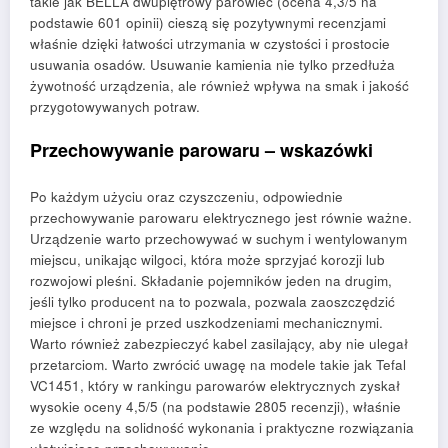
takie jak BELLA dwupiętrowy parowiec (ocena 4,3/5 na
podstawie 601 opinii) cieszą się pozytywnymi recenzjami
właśnie dzięki łatwości utrzymania w czystości i prostocie
usuwania osadów. Usuwanie kamienia nie tylko przedłuża
żywotność urządzenia, ale również wpływa na smak i jakość
przygotowywanych potraw.
Przechowywanie parowaru – wskazówki
Po każdym użyciu oraz czyszczeniu, odpowiednie
przechowywanie parowaru elektrycznego jest równie ważne.
Urządzenie warto przechowywać w suchym i wentylowanym
miejscu, unikając wilgoci, która może sprzyjać korozji lub
rozwojowi pleśni. Składanie pojemników jeden na drugim,
jeśli tylko producent na to pozwala, pozwala zaoszczędzić
miejsce i chroni je przed uszkodzeniami mechanicznymi.
Warto również zabezpieczyć kabel zasilający, aby nie ulegał
przetarciom. Warto zwrócić uwagę na modele takie jak Tefal
VC1451, który w rankingu parowarów elektrycznych zyskał
wysokie oceny 4,5/5 (na podstawie 2805 recenzji), właśnie
ze względu na solidność wykonania i praktyczne rozwiązania