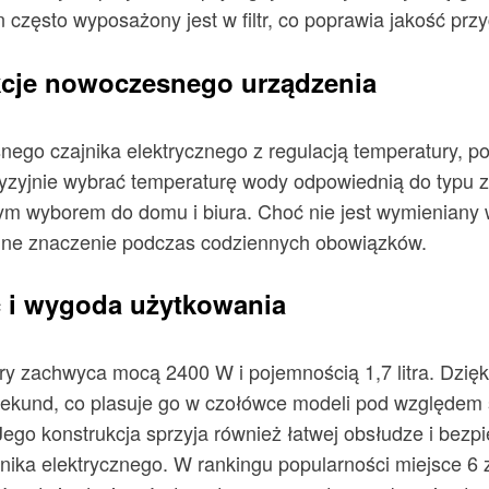
n często wyposażony jest w filtr, co poprawia jakość p
kcje nowoczesnego urządzenia
go czajnika elektrycznego z regulacją temperatury, 
zyjnie wybrać temperaturę wody odpowiednią do typu za
lnym wyborem do domu i biura. Choć nie jest wymieniany
omne znaczenie podczas codziennych obowiązków.
ć i wygoda użytkowania
ry zachwyca mocą 2400 W i pojemnością 1,7 litra. Dzięki
sekund, co plasuje go w czołówce modeli pod względem 
go konstrukcja sprzyja również łatwej obsłudze i bezpi
nika elektrycznego. W rankingu popularności miejsce 