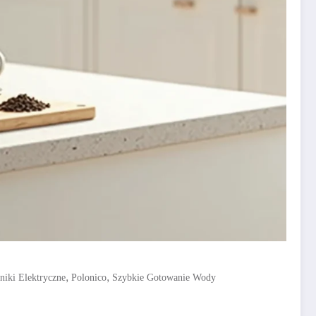
,
,
niki Elektryczne
Polonico
Szybkie Gotowanie Wody