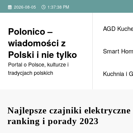
Przejdź
2026-08-05
1:37:40 PM
do
treści
AGD Kuch
Polonico –
wiadomości z
Smart Ho
Polski i nie tylko
Portal o Polsce, kulturze i
tradycjach polskich
Kuchnia i 
Najlepsze czajniki elektryczne
ranking i porady 2023