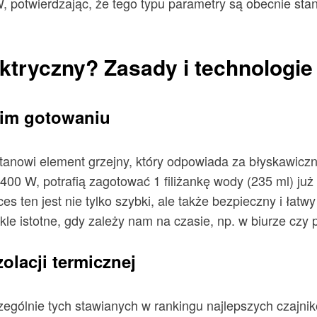
 W, potwierdzając, że tego typu parametry są obecnie st
ektryczny? Zasady i technologie
bkim gotowaniu
stanowi element grzejny, który odpowiada za błyskawic
00 W, potrafią zagotować 1 filiżankę wody (235 ml) już 
 ten jest nie tylko szybki, ale także bezpieczny i łatw
kle istotne, gdy zależy nam na czasie, np. w biurze cz
olacji termicznej
ególnie tych stawianych w rankingu najlepszych czajni