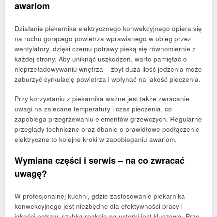
awariom
Działanie piekarnika elektrycznego konwekcyjnego opiera się
na ruchu gorącego powietrza wprawianego w obieg przez
wentylatory, dzięki czemu potrawy pieką się równomiernie z
każdej strony. Aby uniknąć uszkodzeń, warto pamiętać o
nieprzeładowywaniu wnętrza – zbyt duża ilość jedzenia może
zaburzyć cyrkulację powietrza i wpłynąć na jakość pieczenia.
Przy korzystaniu z piekarnika ważne jest także zwracanie
uwagi na zalecane temperatury i czas pieczenia, co
zapobiega przegrzewaniu elementów grzewczych. Regularne
przeglądy techniczne oraz dbanie o prawidłowe podłączenie
elektryczne to kolejne kroki w zapobieganiu awariom.
Wymiana części i serwis – na co zwracać
uwagę?
W profesjonalnej kuchni, gdzie zastosowanie piekarnika
konwekcyjnego jest niezbędne dla efektywności pracy i
jakości potraw, szybka reakcja na usterki jest kluczowa. Przy