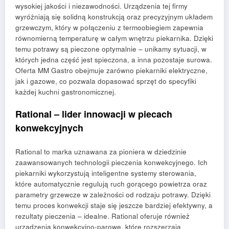
wysokiej jakości i niezawodności. Urządzenia tej firmy
wyróżniają się solidną konstrukcją oraz precyzyjnym układem
grzewczym, który w połączeniu z termoobiegiem zapewnia
równomierną temperaturę w całym wnętrzu piekarnika. Dzięki
temu potrawy są pieczone optymalnie – unikamy sytuacji, w
których jedna część jest spieczona, a inna pozostaje surowa.
Oferta MM Gastro obejmuje zarówno piekarniki elektryczne,
jak i gazowe, co pozwala dopasować sprzęt do specyfiki
każdej kuchni gastronomicznej.
Rational – lider innowacji w piecach
konwekcyjnych
Rational to marka uznawana za pioniera w dziedzinie
zaawansowanych technologii pieczenia konwekcyjnego. Ich
piekarniki wykorzystują inteligentne systemy sterowania,
które automatycznie regulują ruch gorącego powietrza oraz
parametry grzewcze w zależności od rodzaju potrawy. Dzięki
temu proces konwekcji staje się jeszcze bardziej efektywny, a
rezultaty pieczenia – idealne. Rational oferuje również
urządzenia konwekcyjno-parowe, które rozszerzają