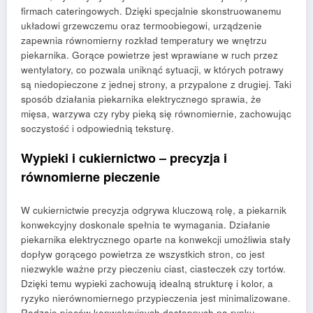
firmach cateringowych. Dzięki specjalnie skonstruowanemu
układowi grzewczemu oraz termoobiegowi, urządzenie
zapewnia równomierny rozkład temperatury we wnętrzu
piekarnika. Gorące powietrze jest wprawiane w ruch przez
wentylatory, co pozwala uniknąć sytuacji, w których potrawy
są niedopieczone z jednej strony, a przypalone z drugiej. Taki
sposób działania piekarnika elektrycznego sprawia, że
mięsa, warzywa czy ryby pieką się równomiernie, zachowując
soczystość i odpowiednią teksturę.
Wypieki i cukiernictwo – precyzja i
równomierne pieczenie
W cukiernictwie precyzja odgrywa kluczową rolę, a piekarnik
konwekcyjny doskonale spełnia te wymagania. Działanie
piekarnika elektrycznego oparte na konwekcji umożliwia stały
dopływ gorącego powietrza ze wszystkich stron, co jest
niezwykle ważne przy pieczeniu ciast, ciasteczek czy tortów.
Dzięki temu wypieki zachowują idealną strukturę i kolor, a
ryzyko nierównomiernego przypieczenia jest minimalizowane.
Rodzaje pieców konwekcyjnych dostępnych na rynku