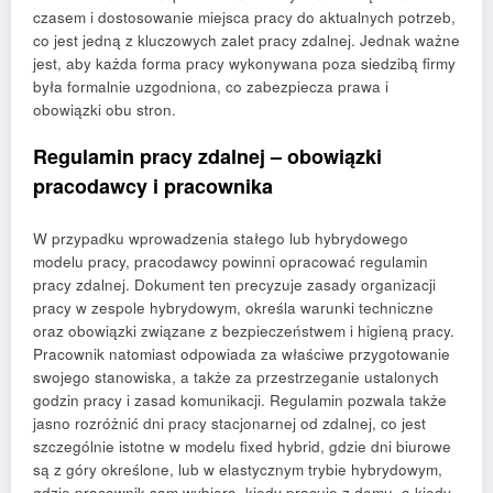
czasem i dostosowanie miejsca pracy do aktualnych potrzeb,
co jest jedną z kluczowych zalet pracy zdalnej. Jednak ważne
jest, aby każda forma pracy wykonywana poza siedzibą firmy
była formalnie uzgodniona, co zabezpiecza prawa i
obowiązki obu stron.
Regulamin pracy zdalnej – obowiązki
pracodawcy i pracownika
W przypadku wprowadzenia stałego lub hybrydowego
modelu pracy, pracodawcy powinni opracować regulamin
pracy zdalnej. Dokument ten precyzuje zasady organizacji
pracy w zespole hybrydowym, określa warunki techniczne
oraz obowiązki związane z bezpieczeństwem i higieną pracy.
Pracownik natomiast odpowiada za właściwe przygotowanie
swojego stanowiska, a także za przestrzeganie ustalonych
godzin pracy i zasad komunikacji. Regulamin pozwala także
jasno rozróżnić dni pracy stacjonarnej od zdalnej, co jest
szczególnie istotne w modelu fixed hybrid, gdzie dni biurowe
są z góry określone, lub w elastycznym trybie hybrydowym,
gdzie pracownik sam wybiera, kiedy pracuje z domu, a kiedy