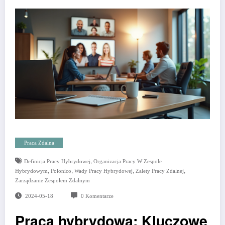
Praca Zdalna
,
Definicja Pracy Hybrydowej
Organizacja Pracy W Zespole
,
,
,
,
Hybrydowym
Polonico
Wady Pracy Hybrydowej
Zalety Pracy Zdalnej
Zarządzanie Zespołem Zdalnym
2024-05-18
0 Komentarze
Praca hybrydowa: Kluczowe