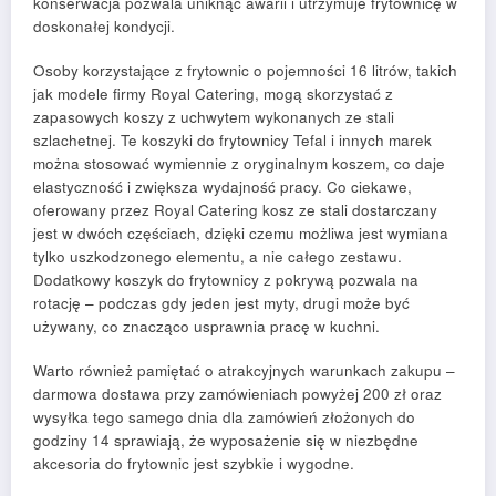
konserwacja pozwala uniknąć awarii i utrzymuje frytownicę w
doskonałej kondycji.
Osoby korzystające z frytownic o pojemności 16 litrów, takich
jak modele firmy Royal Catering, mogą skorzystać z
zapasowych koszy z uchwytem wykonanych ze stali
szlachetnej. Te koszyki do frytownicy Tefal i innych marek
można stosować wymiennie z oryginalnym koszem, co daje
elastyczność i zwiększa wydajność pracy. Co ciekawe,
oferowany przez Royal Catering kosz ze stali dostarczany
jest w dwóch częściach, dzięki czemu możliwa jest wymiana
tylko uszkodzonego elementu, a nie całego zestawu.
Dodatkowy koszyk do frytownicy z pokrywą pozwala na
rotację – podczas gdy jeden jest myty, drugi może być
używany, co znacząco usprawnia pracę w kuchni.
Warto również pamiętać o atrakcyjnych warunkach zakupu –
darmowa dostawa przy zamówieniach powyżej 200 zł oraz
wysyłka tego samego dnia dla zamówień złożonych do
godziny 14 sprawiają, że wyposażenie się w niezbędne
akcesoria do frytownic jest szybkie i wygodne.