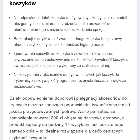
koszyków
Nieodpowiedni dobór koszyka do frytownicy – korzystanie z modeli
niezgodnych z rozmiarem urządzenia może prowadzić do
nierównomiernego smażenia lub uszkodzenia sprzętu.
Brak rotacji koszyków – używanie jednego koszyka bez przerwy
utrudnia szybkie mycie i może obniżać higienę pracy.
Ignorowanie specyfikacji koszyka frytownicy – niewłaściwe
czyszczenie lub przechowywanie może skrócić żywotność koszyka,
zwłaszcza jeśli nie jest on wykonany ze stali szlachetnej.
Niekorzystanie z akcesoriów do frytownic, takich jak koszyk do
frytownicy z pokrywą, który ogranicza rozpryski tłuszczu i zwiększa
bezpieczeństwo.
Dzięki odpowiedniemu doborowi i pielęgnacji akcesoriów do
frytownic możesz znacząco poprawić efektywność smażenia i
jakość przygotowywanych potraw. Warto pamiętać, że
zamówienia powyżej 200 zł objęte są darmową dostawą, a
produkt kupiony do godziny 14 wysyłany jest jeszcze tego
samego dnia – to idealne rozwiązanie dla osób ceniących
szybkość i wygodę.