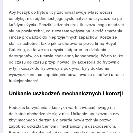
Aby koszyk do frytownicy zachował swoje właściwości i
estetykę, niezbędne jest jego systematyczne czyszczenie po
każdym użyciu. Resztki jedzenia oraz tłuszczu mogą osadzać
się na powierzchni, co z czasem wpływa na jakość smażenia
i może prowadzić do nieprzyjemnych zapachów. Kosze ze
stali szlachetnej, takie jak te oferowane przez firmę Royal
Catering, są łatwe do umycia i odporne na działanie
detergentów, co ułatwia codzienną konserwację. Warto także
od czasu do czasu przypilnować, by akcesoria do frytownic,
w tym koszyk do frytownicy z pokrywą, były dokładnie
wyczyszczone, co zapobiegnie powstawaniu osadów i utracie
funkcjonalności.
Unikanie uszkodzeń mechanicznych i korozji
Podczas korzystania z koszyka warto zwracać uwagę na
delikatne obchodzenie się z nim. Unikanie upuszczania czy
zbyt mocnego uderzania o twarde powierzchnie pozwoli
zapobiec odkształceniom i mechanicznym uszkodzeniom.
Kosze ze stali szlachetnej cechują się dużą odpornością na