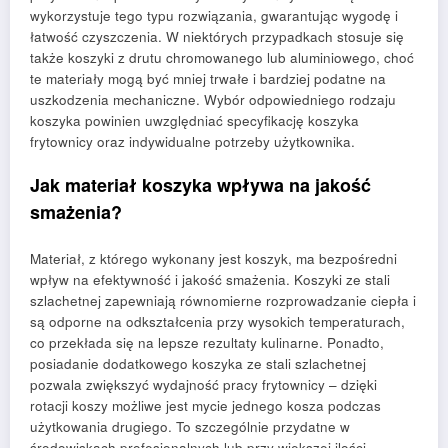
wykorzystuje tego typu rozwiązania, gwarantując wygodę i
łatwość czyszczenia. W niektórych przypadkach stosuje się
także koszyki z drutu chromowanego lub aluminiowego, choć
te materiały mogą być mniej trwałe i bardziej podatne na
uszkodzenia mechaniczne. Wybór odpowiedniego rodzaju
koszyka powinien uwzględniać specyfikację koszyka
frytownicy oraz indywidualne potrzeby użytkownika.
Jak materiał koszyka wpływa na jakość
smażenia?
Materiał, z którego wykonany jest koszyk, ma bezpośredni
wpływ na efektywność i jakość smażenia. Koszyki ze stali
szlachetnej zapewniają równomierne rozprowadzanie ciepła i
są odporne na odkształcenia przy wysokich temperaturach,
co przekłada się na lepsze rezultaty kulinarne. Ponadto,
posiadanie dodatkowego koszyka ze stali szlachetnej
pozwala zwiększyć wydajność pracy frytownicy – dzięki
rotacji koszy możliwe jest mycie jednego kosza podczas
użytkowania drugiego. To szczególnie przydatne w
środowiskach profesjonalnych lub przy większej ilości