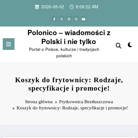
Przejdź
2026-08-02
8:09:23 AM
do
treści
Polonico – wiadomości z
Polski i nie tylko
Portal o Polsce, kulturze i tradycjach
polskich
Koszyk do frytownicy: Rodzaje,
specyfikacje i promocje!
Strona główna
Frytkownica Beztłuszczowa
Koszyk do frytownicy: Rodzaje, specyfikacje i promocje!