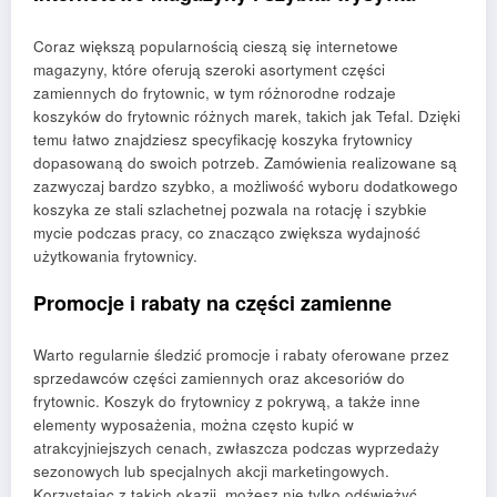
Coraz większą popularnością cieszą się internetowe
magazyny, które oferują szeroki asortyment części
zamiennych do frytownic, w tym różnorodne rodzaje
koszyków do frytownic różnych marek, takich jak Tefal. Dzięki
temu łatwo znajdziesz specyfikację koszyka frytownicy
dopasowaną do swoich potrzeb. Zamówienia realizowane są
zazwyczaj bardzo szybko, a możliwość wyboru dodatkowego
koszyka ze stali szlachetnej pozwala na rotację i szybkie
mycie podczas pracy, co znacząco zwiększa wydajność
użytkowania frytownicy.
Promocje i rabaty na części zamienne
Warto regularnie śledzić promocje i rabaty oferowane przez
sprzedawców części zamiennych oraz akcesoriów do
frytownic. Koszyk do frytownicy z pokrywą, a także inne
elementy wyposażenia, można często kupić w
atrakcyjniejszych cenach, zwłaszcza podczas wyprzedaży
sezonowych lub specjalnych akcji marketingowych.
Korzystając z takich okazji, możesz nie tylko odświeżyć