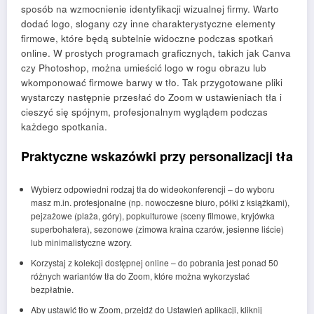
sposób na wzmocnienie identyfikacji wizualnej firmy. Warto
dodać logo, slogany czy inne charakterystyczne elementy
firmowe, które będą subtelnie widoczne podczas spotkań
online. W prostych programach graficznych, takich jak Canva
czy Photoshop, można umieścić logo w rogu obrazu lub
wkomponować firmowe barwy w tło. Tak przygotowane pliki
wystarczy następnie przesłać do Zoom w ustawieniach tła i
cieszyć się spójnym, profesjonalnym wyglądem podczas
każdego spotkania.
Praktyczne wskazówki przy personalizacji tła
Wybierz odpowiedni rodzaj tła do wideokonferencji – do wyboru
masz m.in. profesjonalne (np. nowoczesne biuro, półki z książkami),
pejzażowe (plaża, góry), popkulturowe (sceny filmowe, kryjówka
superbohatera), sezonowe (zimowa kraina czarów, jesienne liście)
lub minimalistyczne wzory.
Korzystaj z kolekcji dostępnej online – do pobrania jest ponad 50
różnych wariantów tła do Zoom, które można wykorzystać
bezpłatnie.
Aby ustawić tło w Zoom, przejdź do Ustawień aplikacji, kliknij