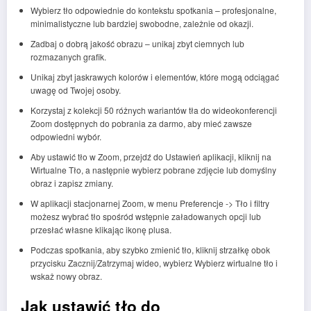
Wybierz tło odpowiednie do kontekstu spotkania – profesjonalne,
minimalistyczne lub bardziej swobodne, zależnie od okazji.
Zadbaj o dobrą jakość obrazu – unikaj zbyt ciemnych lub
rozmazanych grafik.
Unikaj zbyt jaskrawych kolorów i elementów, które mogą odciągać
uwagę od Twojej osoby.
Korzystaj z kolekcji 50 różnych wariantów tła do wideokonferencji
Zoom dostępnych do pobrania za darmo, aby mieć zawsze
odpowiedni wybór.
Aby ustawić tło w Zoom, przejdź do Ustawień aplikacji, kliknij na
Wirtualne Tło, a następnie wybierz pobrane zdjęcie lub domyślny
obraz i zapisz zmiany.
W aplikacji stacjonarnej Zoom, w menu Preferencje -> Tło i filtry
możesz wybrać tło spośród wstępnie załadowanych opcji lub
przesłać własne klikając ikonę plusa.
Podczas spotkania, aby szybko zmienić tło, kliknij strzałkę obok
przycisku Zacznij/Zatrzymaj wideo, wybierz Wybierz wirtualne tło i
wskaż nowy obraz.
Jak ustawić tło do