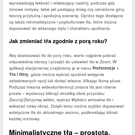
wprowadzają lekkość i relaksujący nastrój, podczas gdy
zimowe motywy, takie jak padający śnieg czy ośnieżone góry,
tworzą przytulną i spokojną scenerię. Oprócz tego dostępne
są także minimalistyczne i popkulturowe tła, które można
dopasować do własnego stylu i charakteru spotkania.
Jak zmieniać tła zgodnie z porą roku?
Aby dostosować tło do pory roku, warto najpierw pobrać
odpowiednie obrazy i przejść do ustawień tła w Zoom. W
aplikacji stacjonarnej znajdziemy je w menu
Preferencje >
Tło i filtry
, gdzie można wybrać spośród wstępnie
załadowanych opcji lub dodać własne, klikając ikonę plusa.
Podczas trwania wideokonferencji zmiana tła jest równie
prosta – wystarczy kliknąć strzałkę obok przycisku
Zacznij/Zatrzymaj wideo
, wybrać
Wybierz wirtualne tło
i
wskazać nowy obraz. Dzięki temu można szybko dopasować
estetyczne tła do aktualnego sezonu, podkreślając klimat
każdej rozmowy.
Minimalistyczne tła – prostota,