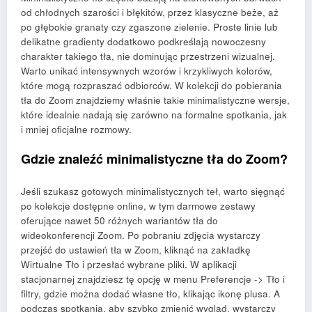
od chłodnych szarości i błękitów, przez klasyczne beże, aż
po głębokie granaty czy zgaszone zielenie. Proste linie lub
delikatne gradienty dodatkowo podkreślają nowoczesny
charakter takiego tła, nie dominując przestrzeni wizualnej.
Warto unikać intensywnych wzorów i krzykliwych kolorów,
które mogą rozpraszać odbiorców. W kolekcji do pobierania
tła do Zoom znajdziemy właśnie takie minimalistyczne wersje,
które idealnie nadają się zarówno na formalne spotkania, jak
i mniej oficjalne rozmowy.
Gdzie znaleźć minimalistyczne tła do Zoom?
Jeśli szukasz gotowych minimalistycznych teł, warto sięgnąć
po kolekcje dostępne online, w tym darmowe zestawy
oferujące nawet 50 różnych wariantów tła do
wideokonferencji Zoom. Po pobraniu zdjęcia wystarczy
przejść do ustawień tła w Zoom, kliknąć na zakładkę
Wirtualne Tło i przesłać wybrane pliki. W aplikacji
stacjonarnej znajdziesz tę opcję w menu Preferencje -> Tło i
filtry, gdzie można dodać własne tło, klikając ikonę plusa. A
podczas spotkania, aby szybko zmienić wygląd, wystarczy