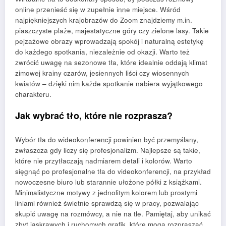
online przenieść się w zupełnie inne miejsce. Wśród
najpiękniejszych krajobrazów do Zoom znajdziemy m.in.
piaszczyste plaże, majestatyczne góry czy zielone lasy. Takie
pejzażowe obrazy wprowadzają spokój i naturalną estetykę
do każdego spotkania, niezależnie od okazji. Warto też
zwrócić uwagę na sezonowe tła, które idealnie oddają klimat
zimowej krainy czarów, jesiennych liści czy wiosennych
kwiatów – dzięki nim każde spotkanie nabiera wyjątkowego
charakteru.
Jak wybrać tło, które nie rozprasza?
Wybór tła do wideokonferencji powinien być przemyślany,
zwłaszcza gdy liczy się profesjonalizm. Najlepsze są takie,
które nie przytłaczają nadmiarem detali i kolorów. Warto
sięgnąć po profesjonalne tła do videokonferencji, na przykład
nowoczesne biuro lub starannie ułożone półki z książkami.
Minimalistyczne motywy z jednolitym kolorem lub prostymi
liniami również świetnie sprawdzą się w pracy, pozwalając
skupić uwagę na rozmówcy, a nie na tle. Pamiętaj, aby unikać
zbyt jaskrawych i ruchomych grafik, które mogą rozpraszać