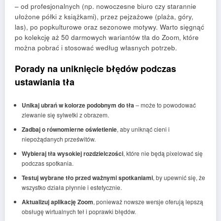
– od profesjonalnych (np. nowoczesne biuro czy starannie
ułożone półki z książkami), przez pejzażowe (plaża, góry,
las), po popkulturowe oraz sezonowe motywy. Warto sięgnąć
po kolekcję aż 50 darmowych wariantów tła do Zoom, które
można pobrać i stosować według własnych potrzeb.
Porady na uniknięcie błędów podczas
ustawiania tła
Unikaj ubrań w kolorze podobnym do tła
– może to powodować
zlewanie się sylwetki z obrazem.
Zadbaj o równomierne oświetlenie
, aby uniknąć cieni i
niepożądanych prześwitów.
Wybieraj tła wysokiej rozdzielczości
, które nie będą pixelować się
podczas spotkania.
Testuj wybrane tło przed ważnymi spotkaniami
, by upewnić się, że
wszystko działa płynnie i estetycznie.
Aktualizuj aplikację Zoom
, ponieważ nowsze wersje oferują lepszą
obsługę wirtualnych teł i poprawki błędów.