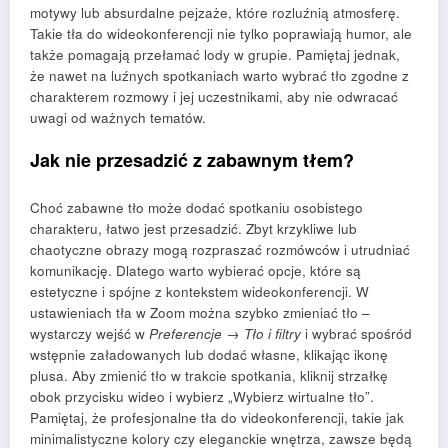
motywy lub absurdalne pejzaże, które rozluźnią atmosferę.
Takie tła do wideokonferencji nie tylko poprawiają humor, ale
także pomagają przełamać lody w grupie. Pamiętaj jednak,
że nawet na luźnych spotkaniach warto wybrać tło zgodne z
charakterem rozmowy i jej uczestnikami, aby nie odwracać
uwagi od ważnych tematów.
Jak nie przesadzić z zabawnym tłem?
Choć zabawne tło może dodać spotkaniu osobistego
charakteru, łatwo jest przesadzić. Zbyt krzykliwe lub
chaotyczne obrazy mogą rozpraszać rozmówców i utrudniać
komunikację. Dlatego warto wybierać opcje, które są
estetyczne i spójne z kontekstem wideokonferencji. W
ustawieniach tła w Zoom można szybko zmieniać tło –
wystarczy wejść w
Preferencje → Tło i filtry
i wybrać spośród
wstępnie załadowanych lub dodać własne, klikając ikonę
plusa. Aby zmienić tło w trakcie spotkania, kliknij strzałkę
obok przycisku wideo i wybierz „Wybierz wirtualne tło”.
Pamiętaj, że profesjonalne tła do videokonferencji, takie jak
minimalistyczne kolory czy eleganckie wnętrza, zawsze będą