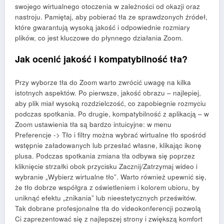
swojego wirtualnego otoczenia w zależności od okazji oraz
nastroju. Pamiętaj, aby pobierać tła ze sprawdzonych źródeł,
które gwarantują wysoką jakość i odpowiednie rozmiary
plików, co jest kluczowe do płynnego działania Zoom.
Jak ocenić jakość i kompatybilność tła?
Przy wyborze tła do Zoom warto zwrócić uwagę na kilka
istotnych aspektów. Po pierwsze, jakość obrazu – najlepiej,
aby plik miał wysoką rozdzielczość, co zapobiegnie rozmyciu
podczas spotkania. Po drugie, kompatybilność z aplikacją – w
Zoom ustawienia tła są bardzo intuicyjne: w menu
Preferencje -> Tło i filtry można wybrać wirtualne tło spośród
wstępnie załadowanych lub przesłać własne, klikając ikonę
plusa. Podczas spotkania zmiana tła odbywa się poprzez
kliknięcie strzałki obok przycisku Zacznij/Zatrzymaj wideo i
wybranie „Wybierz wirtualne tło”. Warto również upewnić się,
że tło dobrze współgra z oświetleniem i kolorem ubioru, by
uniknąć efektu „znikania” lub nieestetycznych prześwitów.
Tak dobrane profesjonalne tła do videokonferencji pozwolą
Ci zaprezentować się z najlepszej strony i zwiększą komfort