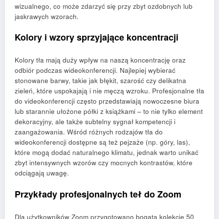
wizualnego, co może zdarzyć się przy zbyt ozdobnych lub
jaskrawych wzorach.
Kolory i wzory sprzyjające koncentracji
Kolory tła mają duży wpływ na naszą koncentrację oraz
odbiór podczas wideokonferencji. Najlepiej wybierać
stonowane barwy, takie jak błękit, szarość czy delikatna
zieleń, które uspokajają i nie męczą wzroku. Profesjonalne tła
do videokonferencji często przedstawiają nowoczesne biura
lub starannie ułożone półki z książkami – to nie tylko element
dekoracyjny, ale także subtelny sygnał kompetencji i
zaangażowania. Wśród różnych rodzajów tła do
wideokonferencji dostępne są też pejzaże (np. góry, las),
które mogą dodać naturalnego klimatu, jednak warto unikać
zbyt intensywnych wzorów czy mocnych kontrastów, które
odciągają uwagę.
Przykłady profesjonalnych teł do Zoom
Dla użytkowników Zoom przygotowano bogatą kolekcję 50