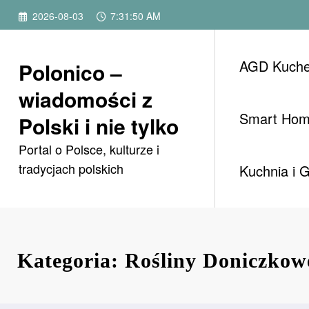
Przejdź
2026-08-03
7:31:52 AM
do
treści
AGD Kuch
Polonico –
wiadomości z
Smart Ho
Polski i nie tylko
Portal o Polsce, kulturze i
tradycjach polskich
Kuchnia i 
Kategoria: Rośliny Doniczkow