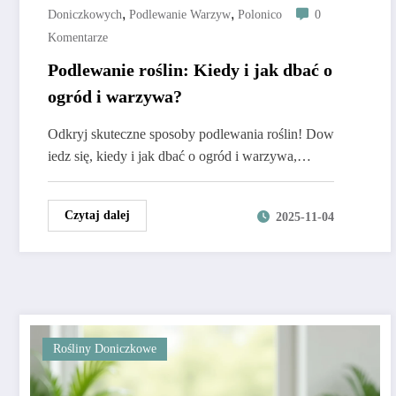
,
,
Doniczkowych
Podlewanie Warzyw
Polonico
0
Komentarze
Podlewanie roślin: Kiedy i jak dbać o
ogród i warzywa?
Odkryj skuteczne sposoby podlewania roślin! Dow
iedz się, kiedy i jak dbać o ogród i warzywa,…
Czytaj dalej
2025-11-04
Rośliny Doniczkowe