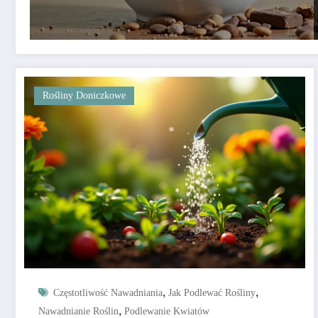
Rośliny Doniczkowe
,
,
Częstotliwość Nawadniania
Jak Podlewać Rośliny
,
Nawadnianie Roślin
Podlewanie Kwiatów