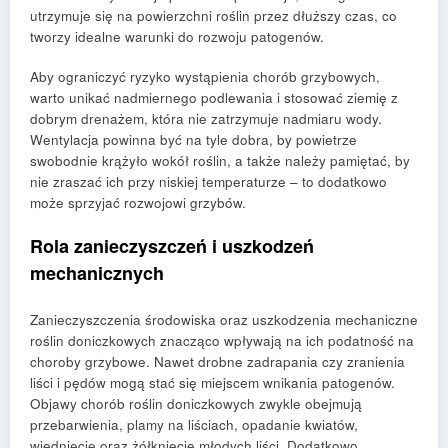
utrzymuje się na powierzchni roślin przez dłuższy czas, co
tworzy idealne warunki do rozwoju patogenów.
Aby ograniczyć ryzyko wystąpienia chorób grzybowych,
warto unikać nadmiernego podlewania i stosować ziemię z
dobrym drenażem, która nie zatrzymuje nadmiaru wody.
Wentylacja powinna być na tyle dobra, by powietrze
swobodnie krążyło wokół roślin, a także należy pamiętać, by
nie zraszać ich przy niskiej temperaturze – to dodatkowo
może sprzyjać rozwojowi grzybów.
Rola zanieczyszczeń i uszkodzeń
mechanicznych
Zanieczyszczenia środowiska oraz uszkodzenia mechaniczne
roślin doniczkowych znacząco wpływają na ich podatność na
choroby grzybowe. Nawet drobne zadrapania czy zranienia
liści i pędów mogą stać się miejscem wnikania patogenów.
Objawy chorób roślin doniczkowych zwykle obejmują
przebarwienia, plamy na liściach, opadanie kwiatów,
więdnięcie oraz żółknięcie młodych liści. Dodatkowo,