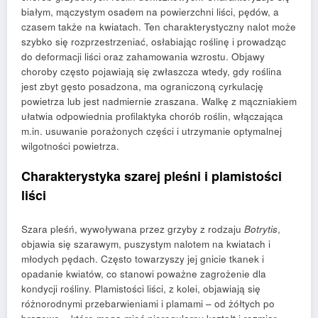
białym, mączystym osadem na powierzchni liści, pędów, a
czasem także na kwiatach. Ten charakterystyczny nalot może
szybko się rozprzestrzeniać, osłabiając roślinę i prowadząc
do deformacji liści oraz zahamowania wzrostu. Objawy
choroby często pojawiają się zwłaszcza wtedy, gdy roślina
jest zbyt gęsto posadzona, ma ograniczoną cyrkulację
powietrza lub jest nadmiernie zraszana. Walkę z mączniakiem
ułatwia odpowiednia profilaktyka chorób roślin, włączająca
m.in. usuwanie porażonych części i utrzymanie optymalnej
wilgotności powietrza.
Charakterystyka szarej pleśni i plamistości
liści
Szara pleśń, wywoływana przez grzyby z rodzaju
Botrytis
,
objawia się szarawym, puszystym nalotem na kwiatach i
młodych pędach. Często towarzyszy jej gnicie tkanek i
opadanie kwiatów, co stanowi poważne zagrożenie dla
kondycji rośliny. Plamistości liści, z kolei, objawiają się
różnorodnymi przebarwieniami i plamami – od żółtych po