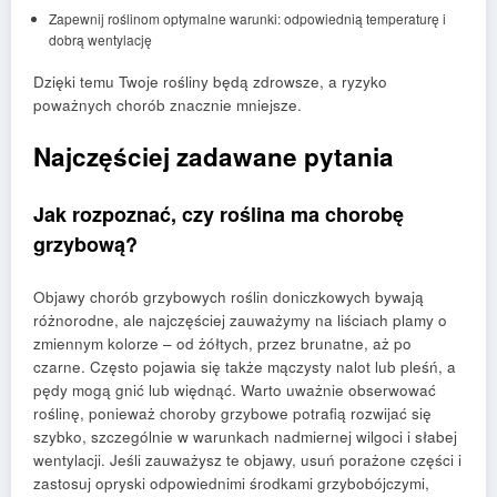
Zapewnij roślinom optymalne warunki: odpowiednią temperaturę i
dobrą wentylację
Dzięki temu Twoje rośliny będą zdrowsze, a ryzyko
poważnych chorób znacznie mniejsze.
Najczęściej zadawane pytania
Jak rozpoznać, czy roślina ma chorobę
grzybową?
Objawy chorób grzybowych roślin doniczkowych bywają
różnorodne, ale najczęściej zauważymy na liściach plamy o
zmiennym kolorze – od żółtych, przez brunatne, aż po
czarne. Często pojawia się także mączysty nalot lub pleśń, a
pędy mogą gnić lub więdnąć. Warto uważnie obserwować
roślinę, ponieważ choroby grzybowe potrafią rozwijać się
szybko, szczególnie w warunkach nadmiernej wilgoci i słabej
wentylacji. Jeśli zauważysz te objawy, usuń porażone części i
zastosuj opryski odpowiednimi środkami grzybobójczymi,