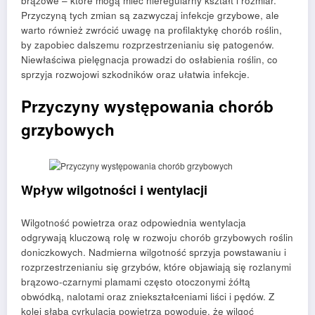
brązowe – które mogą mieć nieregularny kształt i rozmiar.
Przyczyną tych zmian są zazwyczaj infekcje grzybowe, ale
warto również zwrócić uwagę na profilaktykę chorób roślin,
by zapobiec dalszemu rozprzestrzenianiu się patogenów.
Niewłaściwa pielęgnacja prowadzi do osłabienia roślin, co
sprzyja rozwojowi szkodników oraz ułatwia infekcje.
Przyczyny występowania chorób
grzybowych
Wpływ wilgotności i wentylacji
Wilgotność powietrza oraz odpowiednia wentylacja
odgrywają kluczową rolę w rozwoju chorób grzybowych roślin
doniczkowych. Nadmierna wilgotność sprzyja powstawaniu i
rozprzestrzenianiu się grzybów, które objawiają się rozlanymi
brązowo-czarnymi plamami często otoczonymi żółtą
obwódką, nalotami oraz zniekształceniami liści i pędów. Z
kolei słaba cyrkulacja powietrza powoduje, że wilgoć