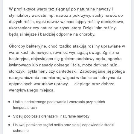
W profilaktyce warto też sięgnąć po naturalne nawozy i
stymulatory wzrostu, np. nawóz z pokrzywy, suchy nawóz do
dużych roślin, sypki nawóz wzmacniający rośliny doniczkowe,
ukorzeniacz czy naturalne stymulatory. Dzięki nim rośliny
będą silniejsze i bardziej odporne na choroby.
Choroby bakteryjne, choć rzadko atakują rośliny uprawiane w
warunkach domowych, również wymagają uwagi. Zgnilizna
bakteryjna, objawiająca się gniciem podstawy pędu, ogonka
kwiatowego lub nasady dolnego liścia, może dotknąć m.in.
storczyki, cyklameny czy cantedeskii. Zapobieganie jej polega
na ograniczeniu nadmiernej wilgoci w doniczce i utrzymaniu
optymalnych warunków uprawy — ciepłego oraz dobrze
wentylowanego miejsca.
Unikaj nadmiernego podlewania i zraszania przy niskich
temperaturach
Stosuj podłoże z drenażem i naturalne nawozy
Usuwaj porażone części roślin oraz stosuj odpowiednie środki
ochronne