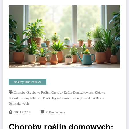
Rośliny Doniczkowe
,
,
Choroby Grzybowe Roślin
Choroby Roślin Doniczkowych
Objawy
,
,
,
Chorób Roślin
Polonico
Profilaktyka Chorób Roślin
Szkodniki Roślin
Doniczkowych
2024-02-14
0 Komentarze
Choroby roślin domowych: