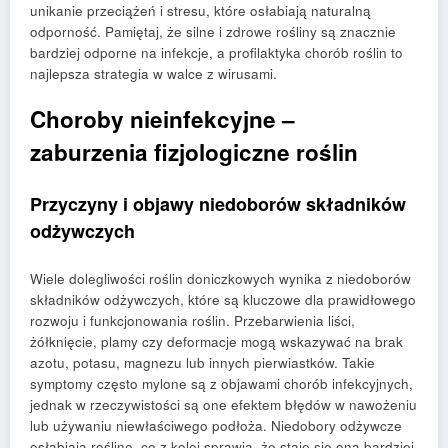
unikanie przeciążeń i stresu, które osłabiają naturalną
odporność. Pamiętaj, że silne i zdrowe rośliny są znacznie
bardziej odporne na infekcje, a profilaktyka chorób roślin to
najlepsza strategia w walce z wirusami.
Choroby nieinfekcyjne –
zaburzenia fizjologiczne roślin
Przyczyny i objawy niedoborów składników
odżywczych
Wiele dolegliwości roślin doniczkowych wynika z niedoborów
składników odżywczych, które są kluczowe dla prawidłowego
rozwoju i funkcjonowania roślin. Przebarwienia liści,
żółknięcie, plamy czy deformacje mogą wskazywać na brak
azotu, potasu, magnezu lub innych pierwiastków. Takie
symptomy często mylone są z objawami chorób infekcyjnych,
jednak w rzeczywistości są one efektem błędów w nawożeniu
lub używaniu niewłaściwego podłoża. Niedobory odżywcze
osłabiają roślinę, co z kolei sprawia, że staje się ona bardziej