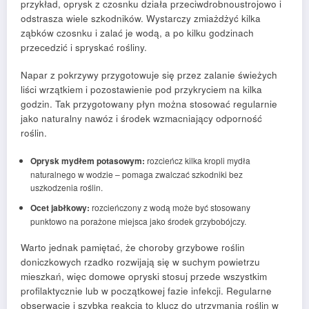
przykład, oprysk z czosnku działa przeciwdrobnoustrojowo i
odstrasza wiele szkodników. Wystarczy zmiażdżyć kilka
ząbków czosnku i zalać je wodą, a po kilku godzinach
przecedzić i spryskać rośliny.
Napar z pokrzywy przygotowuje się przez zalanie świeżych
liści wrzątkiem i pozostawienie pod przykryciem na kilka
godzin. Tak przygotowany płyn można stosować regularnie
jako naturalny nawóz i środek wzmacniający odporność
roślin.
Oprysk mydłem potasowym:
rozcieńcz kilka kropli mydła
naturalnego w wodzie – pomaga zwalczać szkodniki bez
uszkodzenia roślin.
Ocet jabłkowy:
rozcieńczony z wodą może być stosowany
punktowo na porażone miejsca jako środek grzybobójczy.
Warto jednak pamiętać, że choroby grzybowe roślin
doniczkowych rzadko rozwijają się w suchym powietrzu
mieszkań, więc domowe opryski stosuj przede wszystkim
profilaktycznie lub w początkowej fazie infekcji. Regularne
obserwacje i szybka reakcja to klucz do utrzymania roślin w