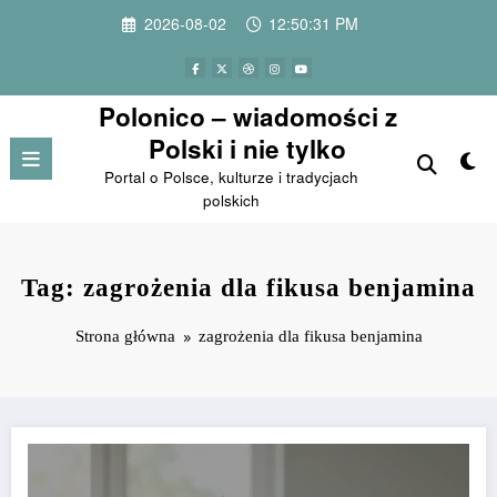
Przejdź
2026-08-02
12:50:31 PM
do
treści
Polonico – wiadomości z
Polski i nie tylko
Portal o Polsce, kulturze i tradycjach
polskich
Tag: zagrożenia dla fikusa benjamina
Strona główna
zagrożenia dla fikusa benjamina