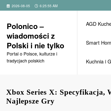
Przejdź
2026-08-05
6:25:57 AM
do
treści
AGD Kuch
Polonico –
wiadomości z
Smart Ho
Polski i nie tylko
Portal o Polsce, kulturze i
tradycjach polskich
Kuchnia i 
Xbox Series X: Specyfikacja, 
Najlepsze Gry