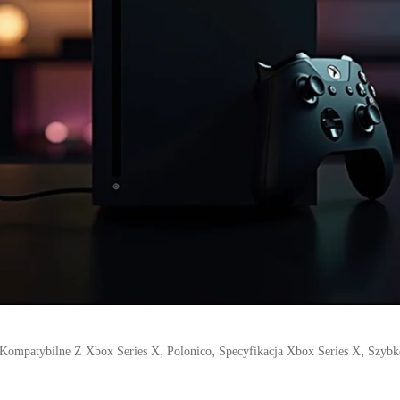
,
,
,
Kompatybilne Z Xbox Series X
Polonico
Specyfikacja Xbox Series X
Szybk