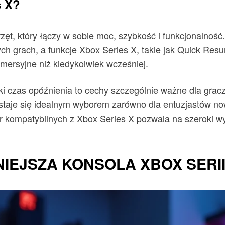
s X?
rzęt, który łączy w sobie moc, szybkość i funkcjonalno
 grach, a funkcje Xbox Series X, takie jak Quick Resum
mmersyjne niż kiedykolwiek wcześniej.
ski czas opóźnienia to cechy szczególnie ważne dla grac
aje się idealnym wyborem zarówno dla entuzjastów nowośc
er kompatybilnych z Xbox Series X pozwala na szeroki wy
IEJSZA KONSOLA XBOX SERII