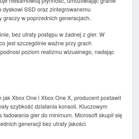
ruje niesamowitą płynność, umożliwiając granie
mu dyskowi SSD oraz zintegrowanemu
ły graczy w poprzednich generacjach.
ie, bez utraty postępu w żadnej z gier. W
o jest szczególnie ważne przy grach
 podnosi poziom realizmu wizualnego, nadając
ich jak Xbox One i Xbox One X, producent postawił
ały szybkość działania konsoli. Kluczowym
 ładowania gier do minimum. Microsoft skupił się
dnich generacji bez utraty jakości.