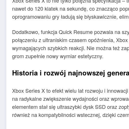
Xbox Series X to nie tylko potężna specyfikacja –
nawet do 120 klatek na sekundę, co znacząco po
oprogramowaniu gry ładują się błyskawicznie, elim
Dodatkowo, funkcja Quick Resume pozwala na szybk
połączeniu z ultraniskim czasem opóźnienia, Xbox
wymagających szybkich reakcji. Nie można też zap
grom zupełnie nowy wymiar estetyczny.
Historia i rozwój najnowszej gener
Xbox Series X to efekt wielu lat rozwoju i innowac
na radykalne zwiększenie wydajności oraz wprowad
elementem stał się ultraszybki dysk SSD oraz zop
również na kompatybilności wstecznej, dzięki czem