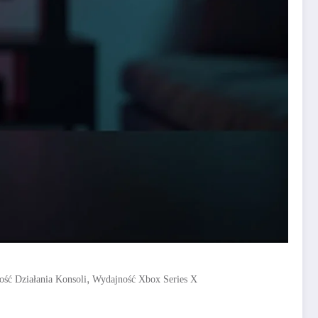
,
ość Działania Konsoli
Wydajność Xbox Series X