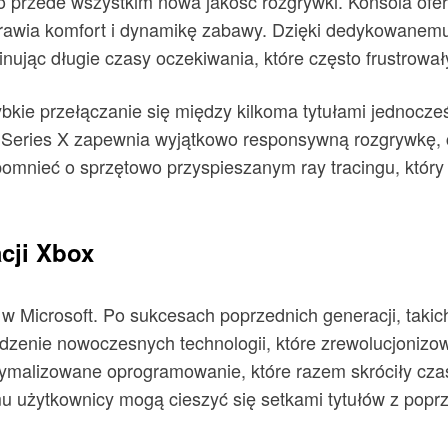
 to przede wszystkim nowa jakość rozgrywki. Konsola ofe
prawia komfort i dynamikę zabawy. Dzięki dedykowane
inując długie czasy oczekiwania, które często frustrowa
ie przełączanie się między kilkoma tytułami jednocześn
 Series X zapewnia wyjątkowo responsywną rozgrywkę, c
omnieć o sprzętowo przyspieszanym ray tracingu, który
acji Xbox
ji w Microsoft. Po sukcesach poprzednich generacji, tak
zenie nowoczesnych technologii, które zrewolucjonizow
tymalizowane oprogramowanie, które razem skróciły czas
u użytkownicy mogą cieszyć się setkami tytułów z poprze