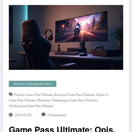
Konsole I Gaming Portable
,
,
Funkcje Game Pass Ultimate
Korzyści Game Pass Ultimate
Opinie O
,
,
,
Game Pass Ultimate
Platformy Obsługujące Game Pass
Polonico
Subskrypcja Game Pass Ultimate
2025-02-05
0 Komentarze
Game Pass Ultimate: Opis,