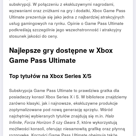
subskrypcji. W połączeniu z ekskluzywnymi nagrodami,
wyzwaniami oraz zniżkami na gry i dodatki, Xbox Game Pass
Ultimate prezentuje się jako jedna z najbardziej atrakcyjnych
usług gamingowych na rynku. Opinie o Game Pass Ultimate
podkreślają szczególnie jego wszechstronność i atrakcyjny
stosunek jakości do ceny.
Najlepsze gry dostępne w Xbox
Game Pass Ultimate
Top tytułów na Xbox Series X/S
Subskrypcja Game Pass Ultimate to prawdziwa gratka dla
posiadaczy konsol Xbox Series X i S. W bibliotece znajdziemy
zarówno klasyki, jak i najnowsze, ekskluzywne produkcje
zoptymalizowane pod nową generację sprzętu. Wśród
najchętniej wybieranych tytułów znajdują się m.in.
Halo
Infinite
,
Forza Horizon 5
czy
Gears 5
, które wykorzystują
możliwości konsoli, oferując niesamowitą grafikę oraz płynną
rozgrywkę. Korzyści Game Pass Ultimate obejmują także