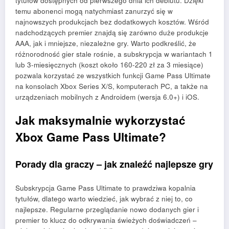
tytułów dostępnych od pierwszego dnia ich debiutu. Dzięki
temu abonenci mogą natychmiast zanurzyć się w
najnowszych produkcjach bez dodatkowych kosztów. Wśród
nadchodzących premier znajdą się zarówno duże produkcje
AAA, jak i mniejsze, niezależne gry. Warto podkreślić, że
różnorodność gier stale rośnie, a subskrypcja w wariantach 1
lub 3-miesięcznych (koszt około 160-220 zł za 3 miesiące)
pozwala korzystać ze wszystkich funkcji Game Pass Ultimate
na konsolach Xbox Series X/S, komputerach PC, a także na
urządzeniach mobilnych z Androidem (wersja 6.0+) i iOS.
Jak maksymalnie wykorzystać
Xbox Game Pass Ultimate?
Porady dla graczy – jak znaleźć najlepsze gry
Subskrypcja Game Pass Ultimate to prawdziwa kopalnia
tytułów, dlatego warto wiedzieć, jak wybrać z niej to, co
najlepsze. Regularne przeglądanie nowo dodanych gier i
premier to klucz do odkrywania świeżych doświadczeń –