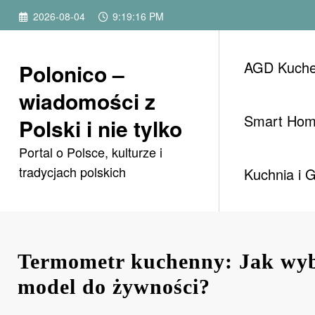
Przejdź
2026-08-04
9:19:18 PM
do
treści
AGD Kuch
Polonico –
wiadomości z
Smart Ho
Polski i nie tylko
Portal o Polsce, kulturze i
tradycjach polskich
Kuchnia i 
Termometr kuchenny: Jak wyb
model do żywności?