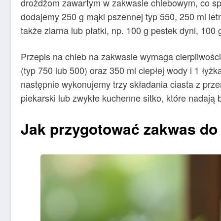
drożdżom zawartym w zakwasie chlebowym, co spraw
dodajemy 250 g mąki pszennej typ 550, 250 ml letni
także ziarna lub płatki, np. 100 g pestek dyni, 10
Przepis na chleb na zakwasie wymaga cierpliwości
(typ 750 lub 500) oraz 350 ml ciepłej wody i 1 łyż
następnie wykonujemy trzy składania ciasta z prz
piekarski lub zwykłe kuchenne sitko, które nadają
Jak przygotować zakwas do 