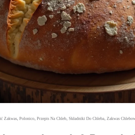
,
,
,
,
ić Zakwas
Polonico
Przepis Na Chleb
Składniki Do Chleba
Zakwas Chlebo