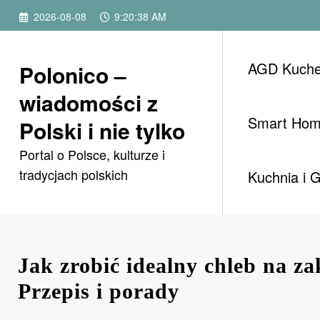
Przejdź
2026-08-08
9:20:40 AM
do
treści
AGD Kuch
Polonico –
wiadomości z
Smart Ho
Polski i nie tylko
Portal o Polsce, kulturze i
tradycjach polskich
Kuchnia i 
Jak zrobić idealny chleb na z
Przepis i porady