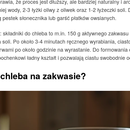
ia, że proces jest dłuższy, ale bardziej naturalny i a
ej wody, 2-3 łyżki oliwy z oliwek oraz 1-2 łyżeczki sol
0 g pestek słonecznika lub garść płatków owsianych.
: składniki do chleba to m.in. 150 g aktywnego zakwasu
ka soli. Po około 3-4 minutach ręcznego wyrabiania, cias
erwami po około godzinie na wyrastanie. Do formowania 
 bochenkowi ładny kształt i pozwalają ciastu swobodnie 
chleba na zakwasie?