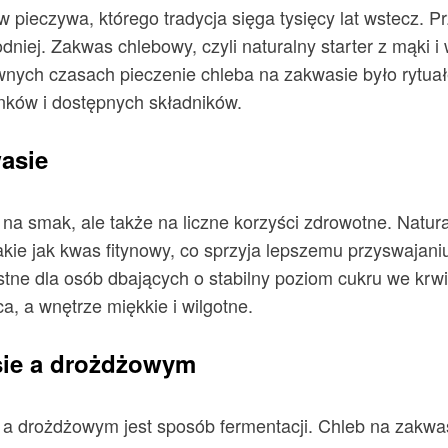
 pieczywa, którego tradycja sięga tysięcy lat wstecz. P
niej. Zakwas chlebowy, czyli naturalny starter z mąki 
nych czasach pieczenie chleba na zakwasie było rytuał
nków i dostępnych składników.
asie
u na smak, ale także na liczne korzyści zdrowotne. Nat
akie jak kwas fitynowy, co sprzyja lepszemu przyswajan
stne dla osób dbających o stabilny poziom cukru we krw
ca, a wnętrze miękkie i wilgotne.
sie a drożdżowym
 drożdżowym jest sposób fermentacji. Chleb na zakwasi