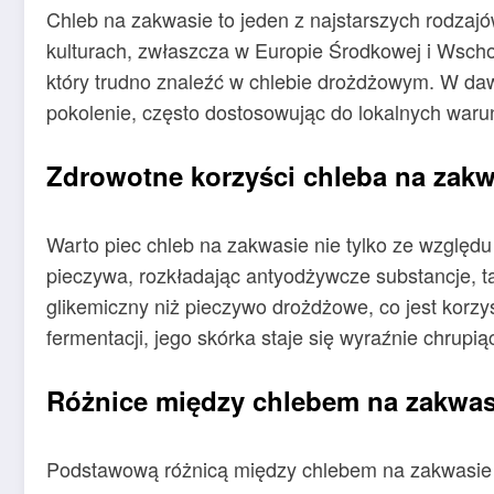
Chleb na zakwasie to jeden z najstarszych rodzajów
kulturach, zwłaszcza w Europie Środkowej i Wschod
który trudno znaleźć w chlebie drożdżowym. W daw
pokolenie, często dostosowując do lokalnych waru
Zdrowotne korzyści chleba na zakw
Warto piec chleb na zakwasie nie tylko ze względ
pieczywa, rozkładając antyodżywcze substancje, t
glikemiczny niż pieczywo drożdżowe, co jest korzy
fermentacji, jego skórka staje się wyraźnie chrupią
Różnice między chlebem na zakwa
Podstawową różnicą między chlebem na zakwasie a