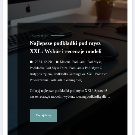
GAMING SETUP
Najlepsze podkładki pod mysz
XXL: Wybór i recenzje modeli
,
2024-12-20
Materiał Podkładki Pod Mysz
,
Podkładka Pod Mysz Duża
Podkładka Pod Mysz Z
,
,
,
Antypoślizgiem
Podkładki Gamingowe XXL
Polonico
Powierzchnia Podkładki Gamingowej
Odkryj najlepsze podkładki pod mysz XXL! Sprawdź
nasze recenzje modeli i wybierz idealną podkładkę dla…
Czytaj dalej