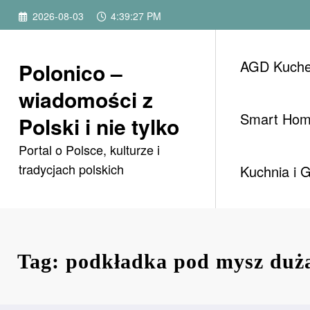
Przejdź
2026-08-03
4:39:27 PM
do
treści
AGD Kuch
Polonico –
wiadomości z
Smart Ho
Polski i nie tylko
Portal o Polsce, kulturze i
tradycjach polskich
Kuchnia i 
Tag: podkładka pod mysz duż