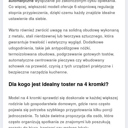
automatyczne
wyłączanie po zakończonym cyklu opiekania.
Co więcej, większość modeli oferuje 6-stopniową regulację
stopnia przypieczenia, dzięki czemu każdy znajdzie idealne
ustawienie dla siebie.
Warto również zwrócić uwagę na solidną obudowę wykonaną
z metalu, stali nierdzewnej lub tworzywa sztucznego, która
gwarantuje trwałość i estetyczny wygląd. Dodatkowe
udogodnienia, takie jak antypoślizgowe nóżki,
termoizolowana obudowa, podgrzewanie gotowych tostów,
automatyczne centrowanie pieczywa czy wbudowany
schowek na przewód, czynią z tych urządzeń praktyczne i
bezpieczne narzędzia kuchenne.
Dla kogo jest idealny toster na 4 kromki?
Model na 4 kromki sprawdzi się doskonale w każdej większej
rodzinie lub gospodarstwie domowym, gdzie rano często
pojawia się potrzeba szybkiego przygotowania kilku porcji
jednocześnie. To także świetna propozycja dla osób, które
często organizują spotkania ze znajomymi lub poszukują
sprzętu do biura, kawiarni czy małego lokalu