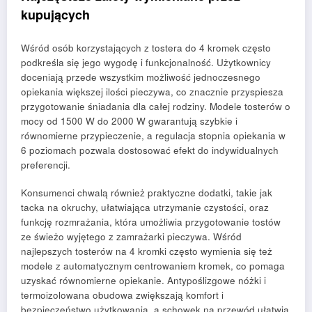
kupujących
Wśród osób korzystających z tostera do 4 kromek często
podkreśla się jego wygodę i funkcjonalność. Użytkownicy
doceniają przede wszystkim możliwość jednoczesnego
opiekania większej ilości pieczywa, co znacznie przyspiesza
przygotowanie śniadania dla całej rodziny. Modele tosterów o
mocy od 1500 W do 2000 W gwarantują szybkie i
równomierne przypieczenie, a regulacja stopnia opiekania w
6 poziomach pozwala dostosować efekt do indywidualnych
preferencji.
Konsumenci chwalą również praktyczne dodatki, takie jak
tacka na okruchy, ułatwiająca utrzymanie czystości, oraz
funkcję rozmrażania, która umożliwia przygotowanie tostów
ze świeżo wyjętego z zamrażarki pieczywa. Wśród
najlepszych tosterów na 4 kromki często wymienia się też
modele z automatycznym centrowaniem kromek, co pomaga
uzyskać równomierne opiekanie. Antypoślizgowe nóżki i
termoizolowana obudowa zwiększają komfort i
bezpieczeństwo użytkowania, a schowek na przewód ułatwia