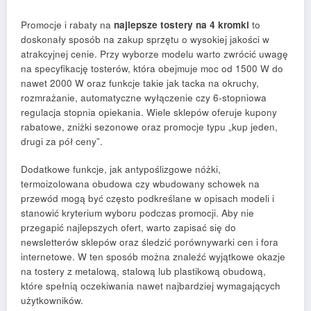
Promocje i rabaty na
najlepsze tostery na 4 kromki
to
doskonały sposób na zakup sprzętu o wysokiej jakości w
atrakcyjnej cenie. Przy wyborze modelu warto zwrócić uwagę
na specyfikację tosterów, która obejmuje moc od 1500 W do
nawet 2000 W oraz funkcje takie jak tacka na okruchy,
rozmrażanie, automatyczne wyłączenie czy 6-stopniowa
regulacja stopnia opiekania. Wiele sklepów oferuje kupony
rabatowe, zniżki sezonowe oraz promocje typu „kup jeden,
drugi za pół ceny”.
Dodatkowe funkcje, jak antypoślizgowe nóżki,
termoizolowana obudowa czy wbudowany schowek na
przewód mogą być często podkreślane w opisach modeli i
stanowić kryterium wyboru podczas promocji. Aby nie
przegapić najlepszych ofert, warto zapisać się do
newsletterów sklepów oraz śledzić porównywarki cen i fora
internetowe. W ten sposób można znaleźć wyjątkowe okazje
na tostery z metalową, stalową lub plastikową obudową,
które spełnią oczekiwania nawet najbardziej wymagających
użytkowników.