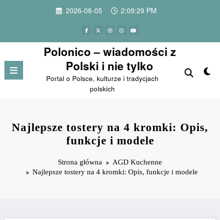
Przejdź
2026-08-05
2:09:30 PM
do
treści
Polonico – wiadomości z
Polski i nie tylko
Portal o Polsce, kulturze i tradycjach
polskich
Najlepsze tostery na 4 kromki: Opis,
funkcje i modele
Strona główna
AGD Kuchenne
Najlepsze tostery na 4 kromki: Opis, funkcje i modele