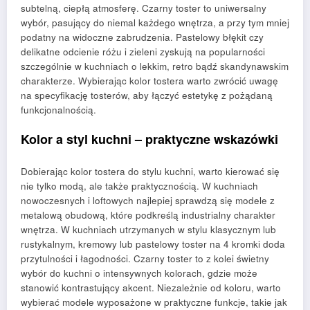
subtelną, ciepłą atmosferę. Czarny toster to uniwersalny
wybór, pasujący do niemal każdego wnętrza, a przy tym mniej
podatny na widoczne zabrudzenia. Pastelowy błękit czy
delikatne odcienie różu i zieleni zyskują na popularności
szczególnie w kuchniach o lekkim, retro bądź skandynawskim
charakterze. Wybierając kolor tostera warto zwrócić uwagę
na specyfikację tosterów, aby łączyć estetykę z pożądaną
funkcjonalnością.
Kolor a styl kuchni – praktyczne wskazówki
Dobierając kolor tostera do stylu kuchni, warto kierować się
nie tylko modą, ale także praktycznością. W kuchniach
nowoczesnych i loftowych najlepiej sprawdzą się modele z
metalową obudową, które podkreślą industrialny charakter
wnętrza. W kuchniach utrzymanych w stylu klasycznym lub
rustykalnym, kremowy lub pastelowy toster na 4 kromki doda
przytulności i łagodności. Czarny toster to z kolei świetny
wybór do kuchni o intensywnych kolorach, gdzie może
stanowić kontrastujący akcent. Niezależnie od koloru, warto
wybierać modele wyposażone w praktyczne funkcje, takie jak