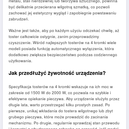
metalu, stali nierdzewnej lub tworzywa sztucznego, powinna
być delikatnie przecierana wilgotną szmatką, co pozwoli
zachować jej estetyczny wygląd i zapobiegnie powstawaniu
zabrudzeń.
Ważne jest także, aby po każdym użyciu odczekać chwilę, aż
toster całkowicie ostygnie, zanim przeprowadzimy
czyszczenie. Wśród najlepszych tosterów na 4 kromki wiele
modeli posiada funkcję automatycznego wyłączenia, która
dodatkowo zwiększa bezpieczeństwo podczas codziennego
użytkowania.
Jak przedłużyć żywotność urządzenia?
Specyfikacja tosterów na 4 kromki wskazuje na ich moc w
zakresie od 1500 W do 2000 W, co pozwala na szybkie i
efektywne opiekanie pieczywa. Aby urządzenie służyło przez
długie lata, warto przestrzegać kilku prostych zasad. Po
pierwsze, unikaj wkładania do tostera wilgotnego lub zbyt
grubego pieczywa, które może prowadzić do zacinania
mechanizmu. Po drugie, regularnie sprawdzaj stan przewodu
i korzystaj z wbudowanego schowka na przewód, jeśli model