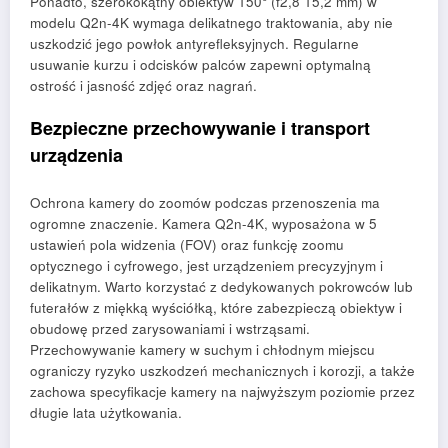
Ponadto, szerokokątny obiektyw 150° (f2,8 15,2 mm) w
modelu Q2n-4K wymaga delikatnego traktowania, aby nie
uszkodzić jego powłok antyrefleksyjnych. Regularne
usuwanie kurzu i odcisków palców zapewni optymalną
ostrość i jasność zdjęć oraz nagrań.
Bezpieczne przechowywanie i transport
urządzenia
Ochrona kamery do zoomów podczas przenoszenia ma
ogromne znaczenie. Kamera Q2n-4K, wyposażona w 5
ustawień pola widzenia (FOV) oraz funkcję zoomu
optycznego i cyfrowego, jest urządzeniem precyzyjnym i
delikatnym. Warto korzystać z dedykowanych pokrowców lub
futerałów z miękką wyściółką, które zabezpieczą obiektyw i
obudowę przed zarysowaniami i wstrząsami.
Przechowywanie kamery w suchym i chłodnym miejscu
ograniczy ryzyko uszkodzeń mechanicznych i korozji, a także
zachowa specyfikacje kamery na najwyższym poziomie przez
długie lata użytkowania.