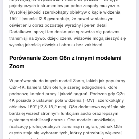
pojedynczych instrumentów po pełne zespoły muzyczne.
Wysokiej jakości szerokokątny obiektyw o kącie widzenia
150° i jasności f2.8 gwarantuje, że nawet w słabszym
oświetleniu obraz pozostaje wyraźny i pełen detali.
Dodatkowo, sprzęt ten doskonale sprawdza się podczas
transmisji na żywo, dzięki czemu widzowie mogą cieszyć się
wysoką jakością dźwięku i obrazu bez zakłóceń.
Porównanie Zoom Q8n z innymi modelami
Zoom
W porównaniu do innych modeli Zoom, takich jak popularny
Q2n-4K, kamera Q8n oferuje szereg udogodnień, które
podnoszą komfort pracy i jakość nagrań. Podczas gdy Q2n-
4K posiada 5 ustawień pola widzenia (FOV) i szerokokątny
obiektyw 150° (f2,8 15,2 mm), Q8n dodatkowo wyróżnia się
bardziej wszechstronnymi funkcjami audio oraz lepszym
systemem stabilizacji obrazu. Oba modele umożliwiają
realizację profesjonalnych transmisji i nagrań, jednak Q8n
często staje się wyborem tych, którzy potrzebują większej