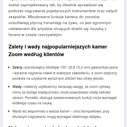
został zaprojektowany tak, by idealnie sprawdzać się
podczas nagrywania pojedynczych instrumentów oraz całych
zespołów. Wbudowane funkcje kamery do zoomów
umożliwiają płynną transmisję na żywo, co jest ogromnym
ułatwieniem dla artystów chcących dzielić się muzyką z
fanami w czasie rzeczywistym.
Zalety i wady najpopularniejszych kamer
Zoom według klientów
Zalety:
szerokokątny obiektyw 150° (f2,8 15,2 mm) gwarantuje jasne
i wyraźne nagrania nawet w słabszym oświetleniu, a zoom optyczny
pozwala na uzyskanie wyraźnych zbliżeń bez utraty jakości.
Wady:
niektórzy użytkownicy zwracają uwagę, że zoom cyfrowy,
mimo że dodaje elastyczności, może powodować utratę ostrości
obrazu. Ponadto, obsługa zaawansowanych funkcji może wymagać
krótkiego czasu na naukę.
Warto też wspomnieć o wadze kamer – choć kompaktowe, przy
dłuższym nagrywaniu mogą wymagać stabilnego statywu.