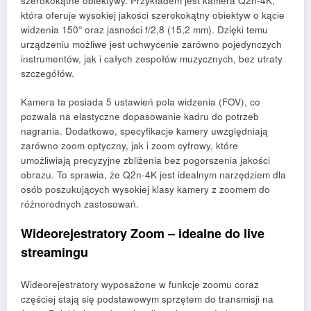
szerokokątne obiektywy. Przykładem jest kamera Q2n-4K,
która oferuje wysokiej jakości szerokokątny obiektyw o kącie
widzenia 150° oraz jasności f/2,8 (15,2 mm). Dzięki temu
urządzeniu możliwe jest uchwycenie zarówno pojedynczych
instrumentów, jak i całych zespołów muzycznych, bez utraty
szczegółów.
Kamera ta posiada 5 ustawień pola widzenia (FOV), co
pozwala na elastyczne dopasowanie kadru do potrzeb
nagrania. Dodatkowo, specyfikacje kamery uwzględniają
zarówno zoom optyczny, jak i zoom cyfrowy, które
umożliwiają precyzyjne zbliżenia bez pogorszenia jakości
obrazu. To sprawia, że Q2n-4K jest idealnym narzędziem dla
osób poszukujących wysokiej klasy kamery z zoomem do
różnorodnych zastosowań.
Wideorejestratory Zoom – idealne do live
streamingu
Wideorejestratory wyposażone w funkcje zoomu coraz
częściej stają się podstawowym sprzętem do transmisji na