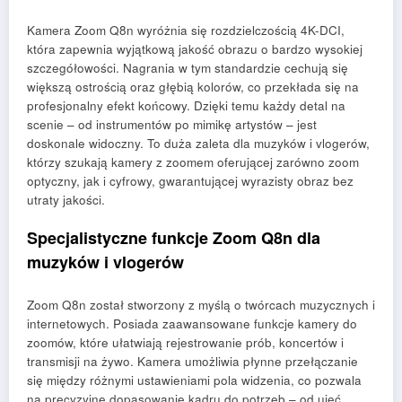
Kamera Zoom Q8n wyróżnia się rozdzielczością 4K-DCI,
która zapewnia wyjątkową jakość obrazu o bardzo wysokiej
szczegółowości. Nagrania w tym standardzie cechują się
większą ostrością oraz głębią kolorów, co przekłada się na
profesjonalny efekt końcowy. Dzięki temu każdy detal na
scenie – od instrumentów po mimikę artystów – jest
doskonale widoczny. To duża zaleta dla muzyków i vlogerów,
którzy szukają kamery z zoomem oferującej zarówno zoom
optyczny, jak i cyfrowy, gwarantującej wyrazisty obraz bez
utraty jakości.
Specjalistyczne funkcje Zoom Q8n dla
muzyków i vlogerów
Zoom Q8n został stworzony z myślą o twórcach muzycznych i
internetowych. Posiada zaawansowane funkcje kamery do
zoomów, które ułatwiają rejestrowanie prób, koncertów i
transmisji na żywo. Kamera umożliwia płynne przełączanie
się między różnymi ustawieniami pola widzenia, co pozwala
na precyzyjne dopasowanie kadru do potrzeb – od ujęć