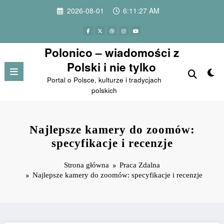
Przejdź
2026-08-01
6:11:28 AM
do
treści
Polonico – wiadomości z
Polski i nie tylko
Portal o Polsce, kulturze i tradycjach
polskich
Najlepsze kamery do zoomów:
specyfikacje i recenzje
Strona główna
Praca Zdalna
Najlepsze kamery do zoomów: specyfikacje i recenzje