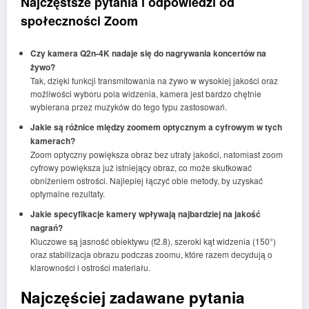
Najczęstsze pytania i odpowiedzi od
społeczności Zoom
Czy kamera Q2n-4K nadaje się do nagrywania koncertów na
żywo?
Tak, dzięki funkcji transmitowania na żywo w wysokiej jakości oraz
możliwości wyboru pola widzenia, kamera jest bardzo chętnie
wybierana przez muzyków do tego typu zastosowań.
Jakie są różnice między zoomem optycznym a cyfrowym w tych
kamerach?
Zoom optyczny powiększa obraz bez utraty jakości, natomiast zoom
cyfrowy powiększa już istniejący obraz, co może skutkować
obniżeniem ostrości. Najlepiej łączyć obie metody, by uzyskać
optymalne rezultaty.
Jakie specyfikacje kamery wpływają najbardziej na jakość
nagrań?
Kluczowe są jasność obiektywu (f2.8), szeroki kąt widzenia (150°)
oraz stabilizacja obrazu podczas zoomu, które razem decydują o
klarowności i ostrości materiału.
Najczęściej zadawane pytania