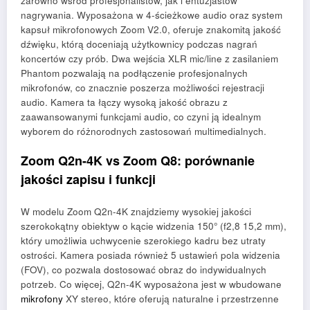
zarówno wśród profesjonalistów, jak i entuzjastów
nagrywania. Wyposażona w 4-ścieżkowe audio oraz system
kapsuł mikrofonowych Zoom V2.0, oferuje znakomitą jakość
dźwięku, którą doceniają użytkownicy podczas nagrań
koncertów czy prób. Dwa wejścia XLR mic/line z zasilaniem
Phantom pozwalają na podłączenie profesjonalnych
mikrofonów, co znacznie poszerza możliwości rejestracji
audio. Kamera ta łączy wysoką jakość obrazu z
zaawansowanymi funkcjami audio, co czyni ją idealnym
wyborem do różnorodnych zastosowań multimedialnych.
Zoom Q2n-4K vs Zoom Q8: porównanie
jakości zapisu i funkcji
W modelu Zoom Q2n-4K znajdziemy wysokiej jakości
szerokokątny obiektyw o kącie widzenia 150° (f2,8 15,2 mm),
który umożliwia uchwycenie szerokiego kadru bez utraty
ostrości. Kamera posiada również 5 ustawień pola widzenia
(FOV), co pozwala dostosować obraz do indywidualnych
potrzeb. Co więcej, Q2n-4K wyposażona jest w wbudowane
mikrofony
XY stereo, które oferują naturalne i przestrzenne