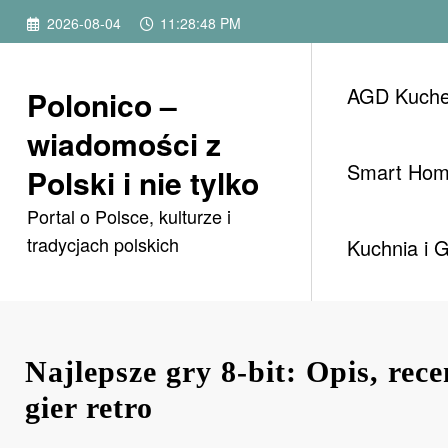
Przejdź
2026-08-04
11:28:50 PM
do
treści
AGD Kuch
Polonico –
wiadomości z
Smart Ho
Polski i nie tylko
Portal o Polsce, kulturze i
tradycjach polskich
Kuchnia i 
Najlepsze gry 8-bit: Opis, rece
gier retro