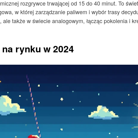
icznej rozgrywce trwającej od 15 do 40 minut. To świetn
owa, w której zarządzanie paliwem i wybór trasy decyduj
, ale także w świecie analogowym, łącząc pokolenia i kr
e na rynku w 2024