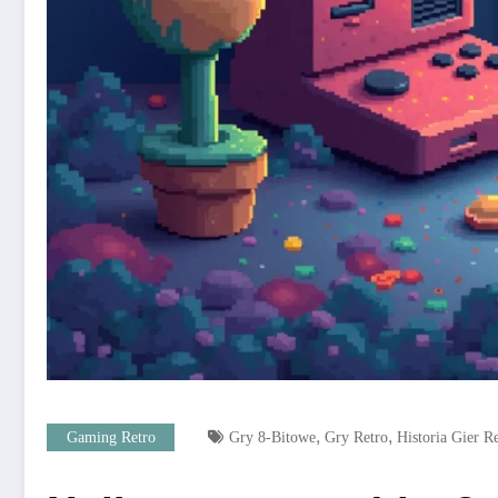
,
,
Gaming Retro
Gry 8-Bitowe
Gry Retro
Historia Gier R