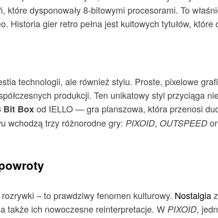
 które dysponowały 8-bitowymi procesorami. To właśnie
 Historia gier retro pełna jest kultowych tytułów, które d
estia technologii, ale również stylu. Proste, pixelowe gra
spółczesnych produkcji. Ten unikatowy styl przyciąga nie
od IELLO — gra planszowa, która przenosi duch
8 Bit Box
wu wchodzą trzy różnorodne gry:
,
o
PIXOID
OUTSPEED
 powroty
mą rozrywki – to prawdziwy fenomen kulturowy.
Nostalgia
z
, a także ich nowoczesne reinterpretacje. W
, jed
PIXOID