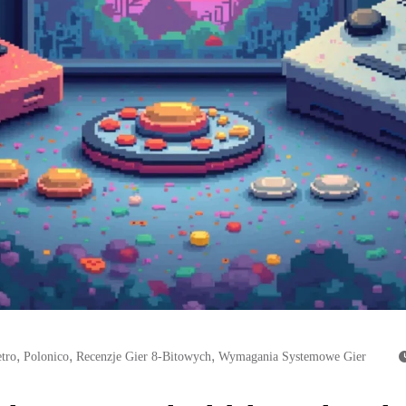
,
,
,
etro
Polonico
Recenzje Gier 8-Bitowych
Wymagania Systemowe Gier