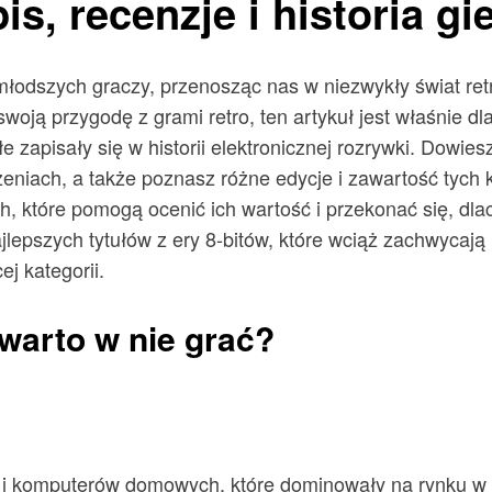
is, recenzje i historia gie
 młodszych graczy, przenosząc nas w niezwykły świat retro 
oją przygodę z grami retro, ten artykuł jest właśnie dl
e zapisały się w historii elektronicznej rozrywki. Dowies
niach, a także poznasz różne edycje i zawartość tych k
ch, które pomogą ocenić ich wartość i przekonać się, d
najlepszych tytułów z ery 8-bitów, które wciąż zachwycaj
j kategorii.
 warto w nie grać?
i komputerów domowych, które dominowały na rynku w la