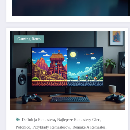
Gaming Retro
,
,
Definicja Remastera
Najlepsze Remastery Gier
,
,
,
Polonico
Przykłady Remasterów
Remake A Remaster