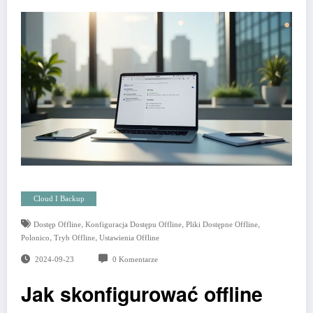
Cloud I Backup
,
,
,
Dostęp Offline
Konfiguracja Dostępu Offline
Pliki Dostępne Offline
,
,
Polonico
Tryb Offline
Ustawienia Offline
2024-09-23
0 Komentarze
Jak skonfigurować offline