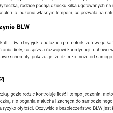
łyżeczką, rodzice podają dziecku kilka ugotowanych na
eksploruje jedzenie własnym tempem, co pozwala na nat
rczynie BLW
ett – dwie brytyjskie położne i promotorki zdrowego ka
ania diety, co sprzyja rozwojowi koordynacji ruchowo-
sowe schematy, pokazując, że dziecko może od samego p
ką
zką, gdzie rodzic kontroluje ilość i tempo jedzenia, m
czką, nie pogania malucha i zachęca do samodzielnego 
ryzyko otyłości. Oczywiście bezpieczeństwo BLW jest 