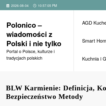
Przejdź
2026-08-04
10:57:07 PM
do
treści
AGD Kuch
Polonico –
wiadomości z
Smart Ho
Polski i nie tylko
Portal o Polsce, kulturze i
tradycjach polskich
Kuchnia i 
BLW Karmienie: Definicja, Kor
Bezpieczeństwo Metody