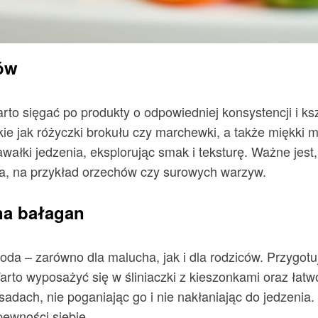
ów
o sięgać po produkty o odpowiedniej konsystencji i ks
kie jak różyczki brokułu czy marchewki, a także miękki
łki jedzenia, eksplorując smak i teksturę. Ważne jest,
ia, na przykład orzechów czy surowych warzyw.
na bałagan
goda – zarówno dla malucha, jak i dla rodziców. Przygotu
arto wyposażyć się w śliniaczki z kieszonkami oraz łat
dach, nie poganiając go i nie nakłaniając do jedzenia. 
ewności siebie.