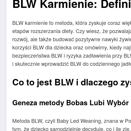
BLW Karmienie: Defini
BLW karmienie to metoda, która zyskuje coraz wi
etapów rozszerzania diety. Czy wiesz, że pozwala
rozwój, ale także budować pozytywne nawyki żywie
korzyści BLW dla dziecka oraz omówimy, kiedy najl
bezpieczeństwa BLW i ryzyka zadławienia przy BLW
i skutecznie wprowadzić BLW do codziennego jadło
Co to jest BLW i dlaczego z
Geneza metody Bobas Lubi Wybór
Metoda BLW, czyli Baby Led Weaning, znana w Pol
tym, że dziecko samodzielnie decyduje, co i ile zj