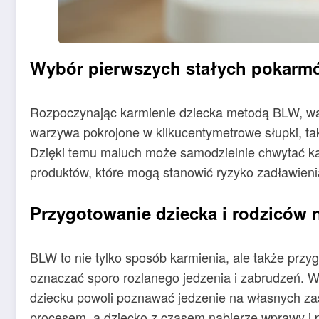
Wybór pierwszych stałych pokarm
Rozpoczynając karmienie dziecka metodą BLW, wart
warzywa pokrojone w kilkucentymetrowe słupki, ta
Dzięki temu maluch może samodzielnie chwytać kawa
produktów, które mogą stanowić ryzyko zadławien
Przygotowanie dziecka i rodziców 
BLW to nie tylko sposób karmienia, ale także przy
oznaczać sporo rozlanego jedzenia i zabrudzeń. W
dziecku powoli poznawać jedzenie na własnych zasa
procesem, a dziecko z czasem nabierze wprawy i p