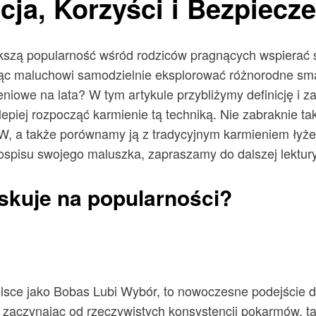
cja, Korzyści i Bezpiec
ększą popularność wśród rodziców pragnących wspierać 
jąc maluchowi samodzielnie eksplorować różnorodne smak
niowe na lata? W tym artykule przybliżymy definicję i
epiej rozpocząć karmienie tą techniką. Nie zabraknie t
, a także porównamy ją z tradycyjnym karmieniem łyżecz
spisu swojego maluszka, zapraszamy do dalszej lektury
yskuje na popularności?
sce jako Bobas Lubi Wybór, to nowoczesne podejście do
e, zaczynając od rzeczywistych konsystencji pokarmów, t