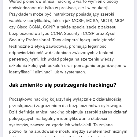
Wśród pionierów ethical hacking’u warto wymienić osoby
doświadczone nie tylko w praktyce, ale i w edukacji.
Przykładem może być instruktorzy posiadający szeroki
wachlarz certyfikatów, takich jak MCSE, MCSA, MCTS, MCP
czy Cisco CCNA, CCNP, a także specjalizacje z zakresu
bezpieczeństwa typu CCNA Security i CCSP oraz Zyxel
Security Professional. Tacy eksperci łączą umiejętności
techniczne z etyką zawodową, promując legalność i
odpowiedzialność w działaniach związanych z testami
penetracyjnymi. Ich wkład polega na szerzeniu wiedzy,
szkoleniu kolejnych pokoleń oraz pomaganiu organizacjom w
identyfikacji i eliminacji luk w systemach.
Jak zmieniło się postrzeganie hackingu?
Początkowo hacking kojarzył się wyłącznie z działalnością
przestępczą i zagrożeniem dla bezpieczeństwa cyfrowego.
Dziś definicja ethical hacking obejmuje szeroki zakres działań
polegających na legalnym identyfikowaniu słabości
systemów, zawsze za zgodą ich właścicieli. Ta zmiana
pozwoliła na zbudowanie mostu między światem technicznym