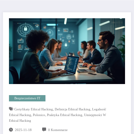
Bezpieczeństwo IT
,
,
Certyfikaty Ethical Hacking
Definicja Ethical Hacking
Legalność
,
,
,
Ethical Hacking
Polonico
Praktyka Ethical Hacking
Umiejętności W
Ethical Hacking
2025-11-18
0 Komentarze