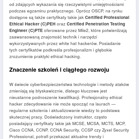
od zdających wykazania się rzeczywistymi umiejętnościami
podczas egzaminu praktycznego. Oprócz OSCP, na rynku
dostępne są także certyfikaty takie jak
Certified Professional
Ethical Hacker (C)PEH
oraz
Certified Penetration Testing
Engineer (C)PTE
oferowane przez Mile2, które potwierdzają
zaawansowaną znajomość technik i narzędzi
wykorzystywanych przez white hat hackerów. Posiadanie
tych certyfikatów podkreśla profesjonalizm i głębokie
zrozumienie praktyki ethical hacking.
Znaczenie szkoleń i ciągłego rozwoju
W świecie cyberbezpieczeństwa technologie i metody ataków
zmieniają się błyskawicznie, dlatego kluczowe jest
nieustanne podnoszenie kwalifikacji. Profesjonalny ethical
hacker zdecydowanie nie może spocząć na laurach —
regularne szkolenia i aktualizowanie wiedzy to podstawa
skutecznej pracy. Doświadczony instruktor, często
posiadający certyfikaty takie jak MCSE, MCSA, MCTS, MCP,
Cisco CCNA, CCNP, CCNA Security, CCSP czy Zyxel Security
Professional, potrafi przekazać aktualne trendy i