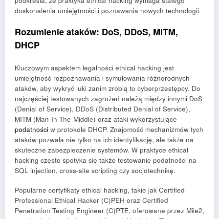
podkreśla, że praktyka ethical hacking wymaga stałego
doskonalenia umiejętności i poznawania nowych technologii.
Rozumienie ataków: DoS, DDoS, MITM,
DHCP
Kluczowym aspektem legalności ethical hacking jest
umiejętność rozpoznawania i symulowania różnorodnych
ataków, aby wykryć luki zanim zrobią to cyberprzestępcy. Do
najczęściej testowanych zagrożeń należą między innymi DoS
(Denial of Service), DDoS (Distributed Denial of Service),
MITM (Man-In-The-Middle) oraz ataki wykorzystujące
podatności
w protokole DHCP. Znajomość mechanizmów tych
ataków pozwala nie tylko na ich identyfikację, ale także na
skuteczne zabezpieczenie systemów. W praktyce ethical
hacking często spotyka się także testowanie podatności na
SQL injection, cross-site scripting czy socjotechnikę.
Popularne certyfikaty ethical hacking, takie jak Certified
Professional Ethical Hacker (C)PEH oraz Certified
Penetration Testing Engineer (C)PTE, oferowane przez Mile2,