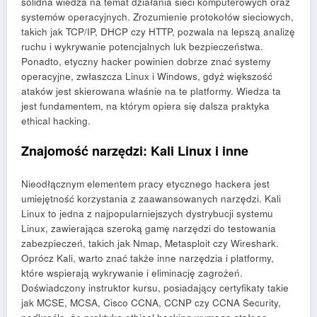
solidna wiedza na temat działania sieci komputerowych oraz
systemów operacyjnych. Zrozumienie protokołów sieciowych,
takich jak TCP/IP, DHCP czy HTTP, pozwala na lepszą analizę
ruchu i wykrywanie potencjalnych luk bezpieczeństwa.
Ponadto, etyczny hacker powinien dobrze znać systemy
operacyjne, zwłaszcza Linux i Windows, gdyż większość
ataków jest skierowana właśnie na te platformy. Wiedza ta
jest fundamentem, na którym opiera się dalsza praktyka
ethical hacking.
Znajomość narzędzi: Kali Linux i inne
Nieodłącznym elementem pracy etycznego hackera jest
umiejętność korzystania z zaawansowanych narzędzi. Kali
Linux to jedna z najpopularniejszych dystrybucji systemu
Linux, zawierająca szeroką gamę narzędzi do testowania
zabezpieczeń, takich jak Nmap, Metasploit czy Wireshark.
Oprócz Kali, warto znać także inne narzędzia i platformy,
które wspierają wykrywanie i eliminację zagrożeń.
Doświadczony instruktor kursu, posiadający certyfikaty takie
jak MCSE, MCSA, Cisco CCNA, CCNP czy CCNA Security,