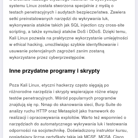
systemu Linux została stworzona specjalnie z myślą o
testach penetracyjnych i audytach bezpieczeństwa. Zawiera
setki preinstalowanych narzędzi do wykrywania luk,
wykonywania ataków takich jak SQL injection czy cross-site
scripting, a także symulacji ataków DoS i DDoS. Dzięki temu,
Kali Linux pozwala na praktyczne wykorzystanie umiejętności
w ethical hacking, umożliwiając szybkie identyfikowanie i
usuwanie potencjalnych zagrożeń zanim zostaną
wykorzystane przez cyberprzestępców.
Inne przydatne programy i skrypty
Poza Kali Linux, etyczni hackerzy często sięgają po
różnorodne narzędzia i skrypty wspierające różne etapy
testów penetracyjnych. Wśród popularnych programów
znajdują się np. Nmap do skanowania sieci, Burp Suite do
analizy ruchu HTTP oraz Metasploit jako framework do
realizacji i opracowywania exploitów. Warto też wspomnieć o
narzędziach do automatycznego wykrywania luk i testowania
odporności na socjotechnikę. Doświadczony instruktor kursu,
posiadający liczne certyfikaty takie jak MCSE, MCSA, Cisco