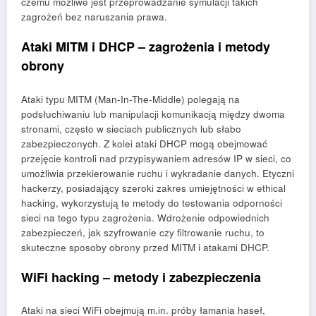
czemu możliwe jest przeprowadzanie symulacji takich
zagrożeń bez naruszania prawa.
Ataki MITM i DHCP – zagrożenia i metody
obrony
Ataki typu MITM (Man-In-The-Middle) polegają na
podsłuchiwaniu lub manipulacji komunikacją między dwoma
stronami, często w sieciach publicznych lub słabo
zabezpieczonych. Z kolei ataki DHCP mogą obejmować
przejęcie kontroli nad przypisywaniem adresów IP w sieci, co
umożliwia przekierowanie ruchu i wykradanie danych. Etyczni
hackerzy, posiadający szeroki zakres umiejętności w ethical
hacking, wykorzystują te metody do testowania odporności
sieci na tego typu zagrożenia. Wdrożenie odpowiednich
zabezpieczeń, jak szyfrowanie czy filtrowanie ruchu, to
skuteczne sposoby obrony przed MITM i atakami DHCP.
WiFi hacking – metody i zabezpieczenia
Ataki na sieci WiFi obejmują m.in. próby łamania haseł,