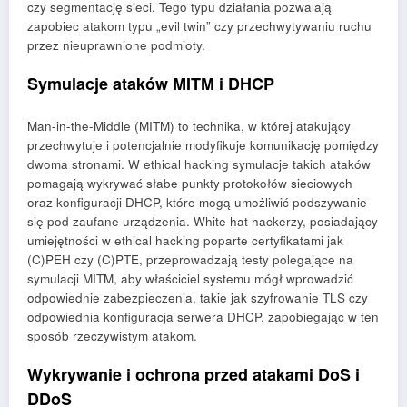
czy segmentację sieci. Tego typu działania pozwalają
zapobiec atakom typu „evil twin” czy przechwytywaniu ruchu
przez nieuprawnione podmioty.
Symulacje ataków MITM i DHCP
Man-in-the-Middle (MITM) to technika, w której atakujący
przechwytuje i potencjalnie modyfikuje komunikację pomiędzy
dwoma stronami. W ethical hacking symulacje takich ataków
pomagają wykrywać słabe punkty protokołów sieciowych
oraz konfiguracji DHCP, które mogą umożliwić podszywanie
się pod zaufane urządzenia. White hat hackerzy, posiadający
umiejętności w ethical hacking poparte certyfikatami jak
(C)PEH czy (C)PTE, przeprowadzają testy polegające na
symulacji MITM, aby właściciel systemu mógł wprowadzić
odpowiednie zabezpieczenia, takie jak szyfrowanie TLS czy
odpowiednia konfiguracja serwera DHCP, zapobiegając w ten
sposób rzeczywistym atakom.
Wykrywanie i ochrona przed atakami DoS i
DDoS