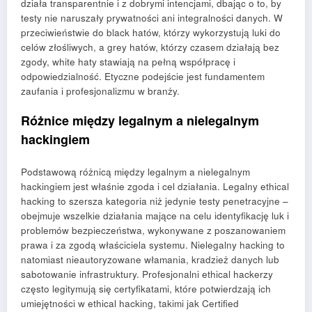
działa transparentnie i z dobrymi intencjami, dbając o to, by
testy nie naruszały prywatności ani integralności danych. W
przeciwieństwie do black hatów, którzy wykorzystują luki do
celów złośliwych, a grey hatów, którzy czasem działają bez
zgody, white haty stawiają na pełną współpracę i
odpowiedzialność. Etyczne podejście jest fundamentem
zaufania i profesjonalizmu w branży.
Różnice między legalnym a nielegalnym
hackingiem
Podstawową różnicą między legalnym a nielegalnym
hackingiem jest właśnie zgoda i cel działania. Legalny ethical
hacking to szersza kategoria niż jedynie testy penetracyjne –
obejmuje wszelkie działania mające na celu identyfikację luk i
problemów bezpieczeństwa, wykonywane z poszanowaniem
prawa i za zgodą właściciela systemu. Nielegalny hacking to
natomiast nieautoryzowane włamania, kradzież danych lub
sabotowanie infrastruktury. Profesjonalni ethical hackerzy
często legitymują się certyfikatami, które potwierdzają ich
umiejętności w ethical hacking, takimi jak Certified