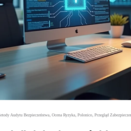
,
,
,
etody Audytu Bezpieczeństwa
Ocena Ryzyka
Polonico
Przegląd Zabezpiecze