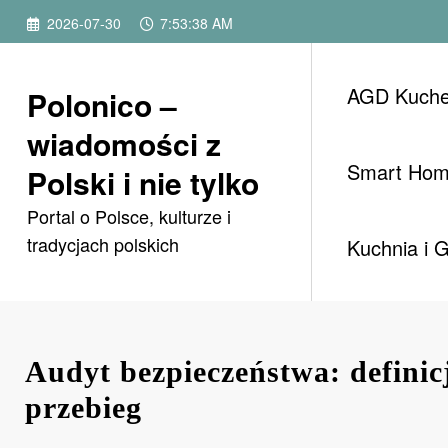
Przejdź
2026-07-30
7:53:39 AM
do
treści
AGD Kuch
Polonico –
wiadomości z
Smart Ho
Polski i nie tylko
Portal o Polsce, kulturze i
tradycjach polskich
Kuchnia i 
Audyt bezpieczeństwa: definicj
przebieg