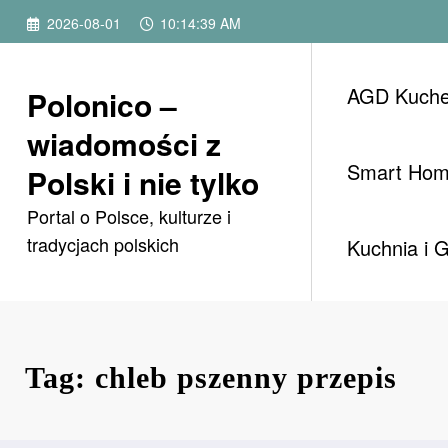
Przejdź
2026-08-01
10:14:39 AM
do
treści
AGD Kuch
Polonico –
wiadomości z
Smart Ho
Polski i nie tylko
Portal o Polsce, kulturze i
tradycjach polskich
Kuchnia i 
Tag: chleb pszenny przepis