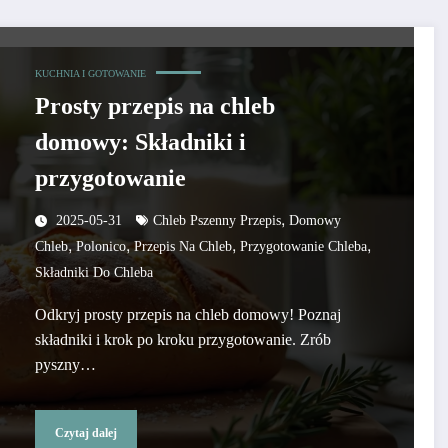
KUCHNIA I GOTOWANIE
Prosty przepis na chleb
domowy: Składniki i
przygotowanie
,
2025-05-31
Chleb Pszenny Przepis
Domowy
,
,
,
,
Chleb
Polonico
Przepis Na Chleb
Przygotowanie Chleba
Składniki Do Chleba
Odkryj prosty przepis na chleb domowy! Poznaj
składniki i krok po kroku przygotowanie. Zrób
pyszny…
Czytaj dalej