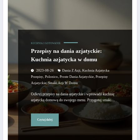
KUCHNIA I GOTOWANIE
Przepisy na dania azjatyckie:
Kuchnia azjatycka w domu
,
2023-08-26
Dania Z Azji
Kuchnia Azjatycka
,
,
,
Przepisy
Polonico
Proste Dania Azjatyckie
Przepisy
,
Azjatyckie
Smaki Azji W Domu
Odkryj przepisy na dania azjatyckie i wprowadź kuchnię
azjatycką domową do swojego menu. Przygotuj smaki…
Czytaj dalej