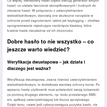
Co więcej, menedżery haseł często oferują generator silnych
haseł, co ułatwia tworzenie skomplikowanych i trudnych do
złamania haseł. W połączeniu z uwierzytelnianiem
wieloskładnikowym, stanowią one skuteczne narzędzie w
ochronie przed zagrożeniami, takimi jak keylogging – złośliwe
oprogramowanie rejestrujące naciśnięcia klawiszy, które
kradnie hasła niezależnie od ich złożoności.
Dobre hasło to nie wszystko – co
jeszcze warto wiedzieć?
Weryfikacja dwuetapowa – jak działa i
dlaczego jest ważna?
Weryfikacja dwuetapowa, zwana również uwierzytelnianiem
wieloskładnikowym, to dodatkowa warstwa ochrony konta. Po
wpisaniu hasła użytkownik musi potwierdzić swoją tożsamość
za pomocą drugiego elementu, np. kodu przesłanego SMS-
em, aplikacji uwierzytelniającej lub klucza sprzętowego.
Dzięki temu, nawet jeśli cyberprzestępca pozyska hasło, nie