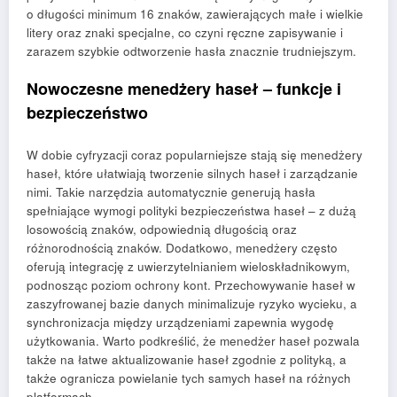
o długości minimum 16 znaków, zawierających małe i wielkie
litery oraz znaki specjalne, co czyni ręczne zapisywanie i
zarazem szybkie odtworzenie hasła znacznie trudniejszym.
Nowoczesne menedżery haseł – funkcje i
bezpieczeństwo
W dobie cyfryzacji coraz popularniejsze stają się menedżery
haseł, które ułatwiają tworzenie silnych haseł i zarządzanie
nimi. Takie narzędzia automatycznie generują hasła
spełniające wymogi polityki bezpieczeństwa haseł – z dużą
losowością znaków, odpowiednią długością oraz
różnorodnością znaków. Dodatkowo, menedżery często
oferują integrację z uwierzytelnianiem wieloskładnikowym,
podnosząc poziom ochrony kont. Przechowywanie haseł w
zaszyfrowanej bazie danych minimalizuje ryzyko wycieku, a
synchronizacja między urządzeniami zapewnia wygodę
użytkowania. Warto podkreślić, że menedżer haseł pozwala
także na łatwe aktualizowanie haseł zgodnie z polityką, a
także ogranicza powielanie tych samych haseł na różnych
platformach.