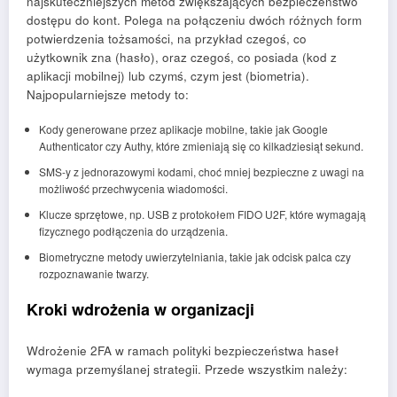
najskuteczniejszych metod zwiększających bezpieczeństwo
dostępu do kont. Polega na połączeniu dwóch różnych form
potwierdzenia tożsamości, na przykład czegoś, co
użytkownik zna (hasło), oraz czegoś, co posiada (kod z
aplikacji mobilnej) lub czymś, czym jest (biometria).
Najpopularniejsze metody to:
Kody generowane przez aplikacje mobilne, takie jak Google
Authenticator czy Authy, które zmieniają się co kilkadziesiąt sekund.
SMS-y z jednorazowymi kodami, choć mniej bezpieczne z uwagi na
możliwość przechwycenia wiadomości.
Klucze sprzętowe, np. USB z protokołem FIDO U2F, które wymagają
fizycznego podłączenia do urządzenia.
Biometryczne metody uwierzytelniania, takie jak odcisk palca czy
rozpoznawanie twarzy.
Kroki wdrożenia w organizacji
Wdrożenie 2FA w ramach polityki bezpieczeństwa haseł
wymaga przemyślanej strategii. Przede wszystkim należy: