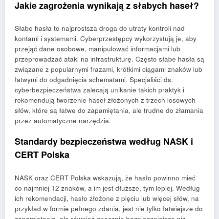
Jakie zagrożenia wynikają z słabych haseł?
Słabe hasła to najprostsza droga do utraty kontroli nad
kontami i systemami. Cyberprzestępcy wykorzystują je, aby
przejąć dane osobowe, manipulować informacjami lub
przeprowadzać ataki na infrastrukturę. Często słabe hasła są
związane z popularnymi frazami, krótkimi ciągami znaków lub
łatwymi do odgadnięcia schematami. Specjaliści ds.
cyberbezpieczeństwa zalecają unikanie takich praktyk i
rekomendują tworzenie haseł złożonych z trzech losowych
słów, które są łatwe do zapamiętania, ale trudne do złamania
przez automatyczne narzędzia.
Standardy bezpieczeństwa według NASK i
CERT Polska
NASK oraz CERT Polska wskazują, że hasło powinno mieć
co najmniej 12 znaków, a im jest dłuższe, tym lepiej. Według
ich rekomendacji, hasło złożone z pięciu lub więcej słów, na
przykład w formie pełnego zdania, jest nie tylko łatwiejsze do
zapamiętania, ale również znacznie bezpieczniejsze niż