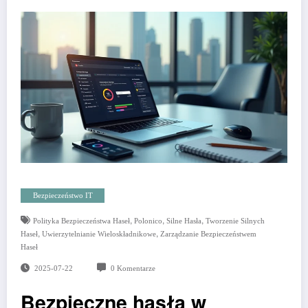
Bezpieczeństwo IT
,
,
,
Polityka Bezpieczeństwa Haseł
Polonico
Silne Hasła
Tworzenie Silnych
,
,
Haseł
Uwierzytelnianie Wieloskładnikowe
Zarządzanie Bezpieczeństwem
Haseł
2025-07-22
0 Komentarze
Bezpieczne hasła w