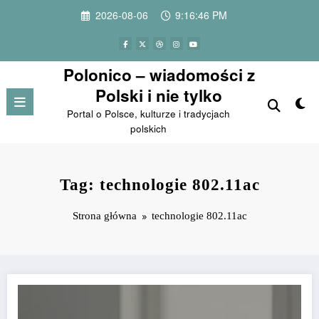
Przejdź
2026-08-06
9:16:46 PM
do
treści
Polonico – wiadomości z
Polski i nie tylko
Portal o Polsce, kulturze i tradycjach
polskich
Tag: technologie 802.11ac
Strona główna
technologie 802.11ac