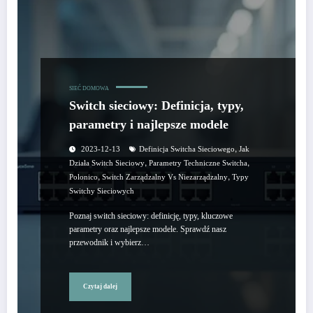
SIEĆ DOMOWA
Switch sieciowy: Definicja, typy,
parametry i najlepsze modele
,
2023-12-13
Definicja Switcha Sieciowego
Jak
,
,
Działa Switch Sieciowy
Parametry Techniczne Switcha
,
,
Polonico
Switch Zarządzalny Vs Niezarządzalny
Typy
Switchy Sieciowych
Poznaj switch sieciowy: definicję, typy, kluczowe
parametry oraz najlepsze modele. Sprawdź nasz
przewodnik i wybierz…
Czytaj dalej