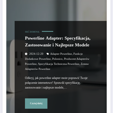
SIEĆ DOMOWA
Powerline Adapter: Specyfikacja,
Zastosowanie i Najlepsze Modele
,
2024-12-20
Adapter Powerline
Funkcje
,
,
Dodatkowe Powerline
Polonico
Producent Adapterów
,
,
Powerline
Specyfikacja Techniczna Powerline
Zestaw
Adapterów Powerline
Odkryj, jak powerline adapter może poprawić Twoje
połączenie internetowe! Sprawdź specyfikację,
zastosowanie i najlepsze modele,…
Czytaj dalej