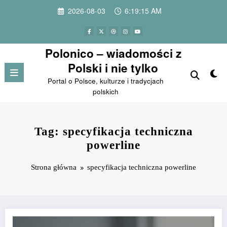
Przejdź
2026-08-03
6:19:15 AM
do
treści
Polonico – wiadomości z
Polski i nie tylko
Portal o Polsce, kulturze i tradycjach
polskich
Tag: specyfikacja techniczna
powerline
Strona główna
specyfikacja techniczna powerline