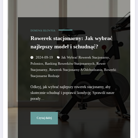
DOMOWA SIŁOWNIA
Rowerek stacjonarny: Jak wybrać
najlepszy model i schudnąć?
,
2024-09-19
Jak Wybrać Rowerek Stacjonarny
,
,
Polonico
Ranking Rowerków Stacjonarnych
Rower
,
,
Stacjonarny
Rowerek Stacjonarny A Odchudzanie
Rowerki
Stacjonarne Rodzaje
Odkryj, jak wybrać najlepszy rowerek stacjonarny, aby
skutecznie schudnąć i poprawić kondycję. Sprawdź nasze
porady…
Czytaj dalej