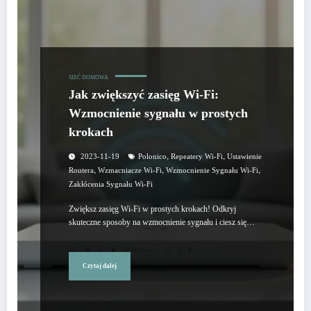
SIEĆ DOMOWA
Jak zwiększyć zasięg Wi-Fi:
Wzmocnienie sygnału w prostych
krokach
,
,
2023-11-19
Polonico
Repeatery Wi-Fi
Ustawienie
,
,
,
Routera
Wzmacniacze Wi-Fi
Wzmocnienie Sygnału Wi-Fi
Zakłócenia Sygnału Wi-Fi
Zwiększ zasięg Wi-Fi w prostych krokach! Odkryj
skuteczne sposoby na wzmocnienie sygnału i ciesz się…
Czytaj dalej