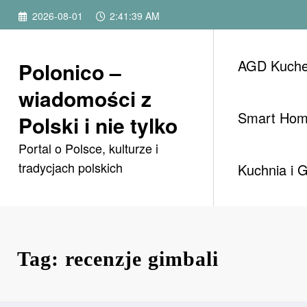
Przejdź
2026-08-01
2:41:39 AM
do
treści
AGD Kuch
Polonico –
wiadomości z
Smart Ho
Polski i nie tylko
Portal o Polsce, kulturze i
tradycjach polskich
Kuchnia i 
Tag: recenzje gimbali