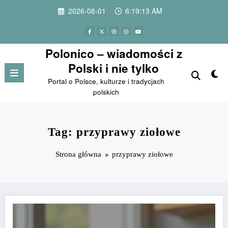
Przejdź
2026-08-01
6:19:13 AM
do
treści
Polonico – wiadomości z
Polski i nie tylko
Portal o Polsce, kulturze i tradycjach
polskich
Tag: przyprawy ziołowe
Strona główna
przyprawy ziołowe