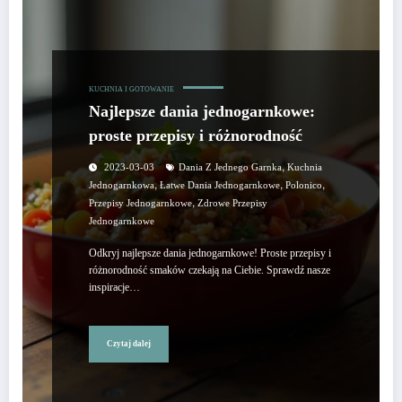
KUCHNIA I GOTOWANIE
Najlepsze dania jednogarnkowe:
proste przepisy i różnorodność
,
2023-03-03
Dania Z Jednego Garnka
Kuchnia
,
,
,
Jednogarnkowa
Łatwe Dania Jednogarnkowe
Polonico
,
Przepisy Jednogarnkowe
Zdrowe Przepisy
Jednogarnkowe
Odkryj najlepsze dania jednogarnkowe! Proste przepisy i
różnorodność smaków czekają na Ciebie. Sprawdź nasze
inspiracje…
Czytaj dalej