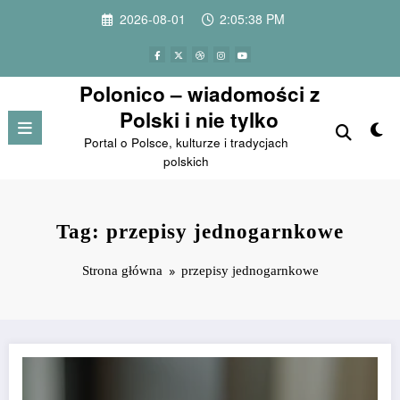
Przejdź
2026-08-01
2:05:38 PM
do
treści
Polonico – wiadomości z
Polski i nie tylko
Portal o Polsce, kulturze i tradycjach
polskich
Tag: przepisy jednogarnkowe
Strona główna
przepisy jednogarnkowe