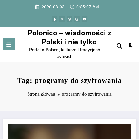
Przejdź
2026-08-03
6:25:07 AM
do
treści
Polonico – wiadomości z
Polski i nie tylko
Portal o Polsce, kulturze i tradycjach
polskich
Tag: programy do szyfrowania
Strona główna
programy do szyfrowania