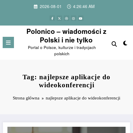
Przejdź
2026-08-01
4:26:46 AM
do
treści
Polonico – wiadomości z
Polski i nie tylko
Portal o Polsce, kulturze i tradycjach
polskich
Tag: najlepsze aplikacje do
wideokonferencji
Strona główna
najlepsze aplikacje do wideokonferencji