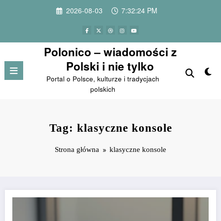
Przejdź
2026-08-03
7:32:24 PM
do
treści
Polonico – wiadomości z
Polski i nie tylko
Portal o Polsce, kulturze i tradycjach
polskich
Tag: klasyczne konsole
Strona główna
klasyczne konsole