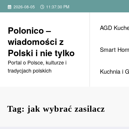
Przejdź
2026-08-05
11:37:30 PM
do
treści
AGD Kuch
Polonico –
wiadomości z
Smart Ho
Polski i nie tylko
Portal o Polsce, kulturze i
tradycjach polskich
Kuchnia i 
Tag: jak wybrać zasilacz