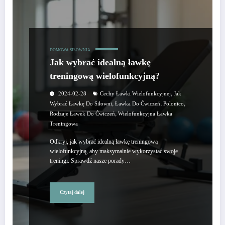
DOMOWA SIŁOWNIA
Jak wybrać idealną ławkę
treningową wielofunkcyjną?
,
2024-02-28
Cechy Ławki Wielofunkcyjnej
Jak
,
,
,
Wybrać Ławkę Do Siłowni
Ławka Do Ćwiczeń
Polonico
,
Rodzaje Ławek Do Ćwiczeń
Wielofunkcyjna Ławka
Treningowa
Odkryj, jak wybrać idealną ławkę treningową
wielofunkcyjną, aby maksymalnie wykorzystać swoje
treningi. Sprawdź nasze porady…
Czytaj dalej