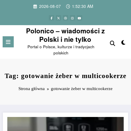
Przejdź
2026-08-07
1:52:30 AM
do
treści
Polonico – wiadomości z
Polski i nie tylko
Portal o Polsce, kulturze i tradycjach
polskich
Tag: gotowanie żeber w multicookerze
Strona główna
gotowanie żeber w multicookerze