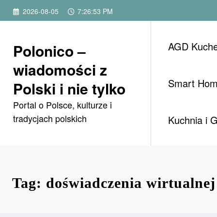
Przejdź
2026-08-05
7:26:53 PM
do
treści
AGD Kuch
Polonico –
wiadomości z
Smart Ho
Polski i nie tylko
Portal o Polsce, kulturze i
tradycjach polskich
Kuchnia i 
Tag: doświadczenia wirtualnej