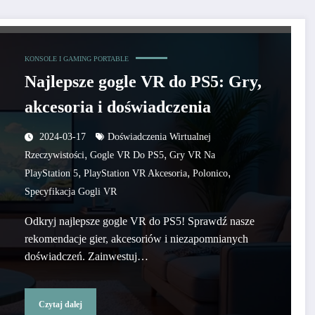
KONSOLE I GAMING PORTABLE
Najlepsze gogle VR do PS5: Gry,
akcesoria i doświadczenia
2024-03-17
Doświadczenia Wirtualnej
,
,
Rzeczywistości
Gogle VR Do PS5
Gry VR Na
,
,
,
PlayStation 5
PlayStation VR Akcesoria
Polonico
Specyfikacja Gogli VR
Odkryj najlepsze gogle VR do PS5! Sprawdź nasze
rekomendacje gier, akcesoriów i niezapomnianych
doświadczeń. Zainwestuj…
Czytaj dalej