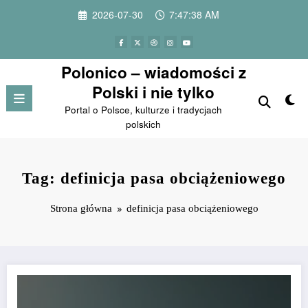
Przejdź
2026-07-30
7:47:38 AM
do
treści
Polonico – wiadomości z
Polski i nie tylko
Portal o Polsce, kulturze i tradycjach
polskich
Tag: definicja pasa obciążeniowego
Strona główna
definicja pasa obciążeniowego