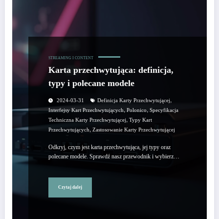
STREAMING I CONTENT
Karta przechwytująca: definicja,
typy i polecane modele
,
2024-03-31
Definicja Karty Przechwytującej
,
,
Interfejsy Kart Przechwytujących
Polonico
Specyfikacja
,
Techniczna Karty Przechwytującej
Typy Kart
,
Przechwytujących
Zastosowanie Karty Przechwytującej
Odkryj, czym jest karta przechwytująca, jej typy oraz
polecane modele. Sprawdź nasz przewodnik i wybierz…
Czytaj dalej