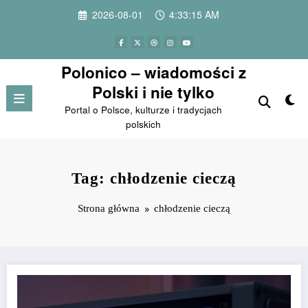
Przejdź
2026-08-01
4:33:15 AM
do
treści
Polonico – wiadomości z
Polski i nie tylko
Portal o Polsce, kulturze i tradycjach
polskich
Tag: chłodzenie cieczą
Strona główna
chłodzenie cieczą