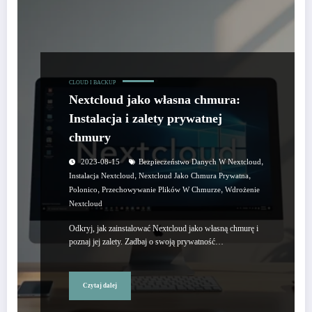
CLOUD I BACKUP
Nextcloud jako własna chmura:
Instalacja i zalety prywatnej
chmury
,
2023-08-15
Bezpieczeństwo Danych W Nextcloud
,
,
Instalacja Nextcloud
Nextcloud Jako Chmura Prywatna
,
,
Polonico
Przechowywanie Plików W Chmurze
Wdrożenie
Nextcloud
Odkryj, jak zainstalować Nextcloud jako własną chmurę i
poznaj jej zalety. Zadbaj o swoją prywatność…
Czytaj dalej