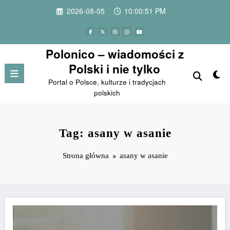
Przejdź
2026-08-05
10:00:51 PM
do
treści
Polonico – wiadomości z
Polski i nie tylko
Portal o Polsce, kulturze i tradycjach
polskich
Tag: asany w asanie
Strona główna
asany w asanie